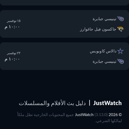
تينيسي جبابرة
١٥ نوفمبر
١٠:٠٠ م
جاكسون ڢيل جاغوارز
دالاس كاوبويس
٢٢ نوفمبر
١٠:٠٠ م
تينيسي جبابرة
JustWatch
دليل بث الأفلام والمسلسلات
© 2026 JustWatch
(3.13.0) جميع المحتويات الخارجية تظل ملكاً
لمالكها الشرعي.