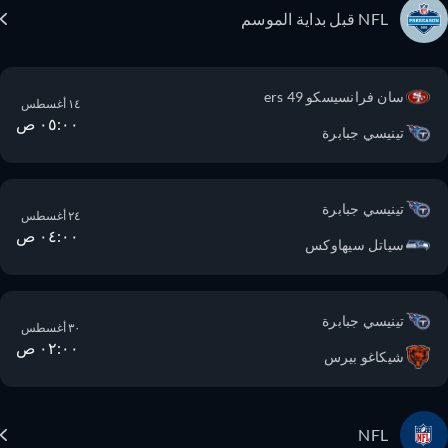
NFL قبل بداية الموسم
سان فرانسيسكو 49 ers
١٤ أغسطس
٠٥:٠٠ ص
تينيسي جبابرة
تينيسي جبابرة
٢٤ أغسطس
٠٤:٠٠ ص
سياتل سيهاوكس
تينيسي جبابرة
٣٠ أغسطس
٠٢:٠٠ ص
شيكاغو بيرس
NFL