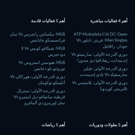
أهم 4 فعاليات مباشرة
أهم 5 فعاليات قادمة
ATP Mubadala Citi DC Open
MLB: تيكساس رانجرس Vs سان
Men Singles: فريتز، تايلور Vs
فرانسيسكو جايانتس
جودار، رافائيل
MLB: شيكاغو كوبس Vs لا
دوري الدرجة الأولى: سارمينتو Vs
دودجيرس
إنديبندانت ريفادافيا دي مندوزا
MLB: هيوستن استروس Vs
دوري الدرجة الأولى: فيليز
تورونتو بلو دجايس
سارسفيلد Vs نادي إنديبندنت
دوري الدرجة الأولى: هوراكان Vs
دوري الدرجة الأولى: بلاتينسي Vs
أتليتيكو توكومان
تاليريس كوردوبا
دوري الدرجة الأولى: سنترال
قرطبة سانتياغو ديل استيرو Vs
سان لورينزو دي ألماغرو
أهم 5 بطولات ودوريات
أهم 5 رياضات