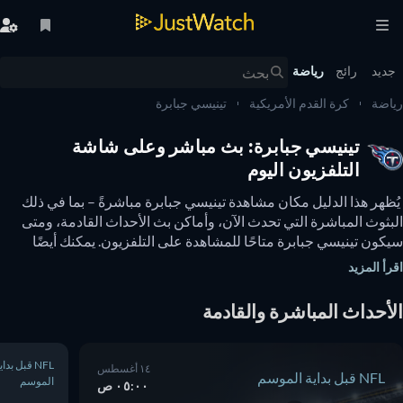
يد
رائج
رياضة
ضة
كرة القدم الأمريكية
تينيسي جبابرة
تينيسي جبابرة: بث مباشر وعلى شاشة
التلفزيون اليوم
 يُظهر هذا الدليل مكان مشاهدة تينيسي جبابرة مباشرةً – بما في ذلك 
البثوث المباشرة التي تحدث الآن، وأماكن بث الأحداث القادمة، ومتى 
سيكون تينيسي جبابرة متاحًا للمشاهدة على التلفزيون. يمكنك أيضًا 
معرفة ما إذا كانت هناك خيارات لمشاهدة تينيسي جبابرة عبر الإنترنت 
أ المزيد
ًا. 
أحداث المباشرة والقادمة
NFL قبل بداية
١٤ أغسطس
NFL قبل بداية الموسم
الموسم
٠٥:٠٠ ص