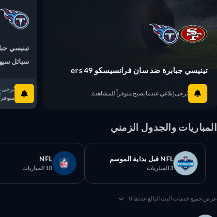
تينيسي جبابر
سياتل سيها
تينيسي جبابرة ضد سان فرانسيسكو 49 ers
يُرجى إبلا
يُرجى إبلاغي عندما يصبح متوفراً للمشاهدة.
متوفراً ل
مباريات والجدول الزمني
NFL قبل بداية الموسم
NFL
3 المباريات
10 المباريات
 جميع خدمات البث البالغ عددها 0