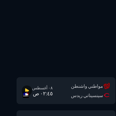
مواطني واشنطن
٠٨ أغسطس
٠٢:٤٥ ص
سينسيناتي ريدس