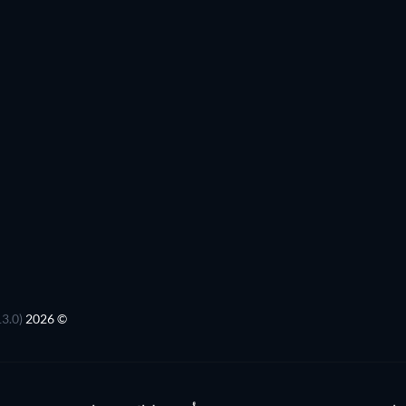
© 2026 JustWatch
(3.13.0) جميع المحتويات الخارجية