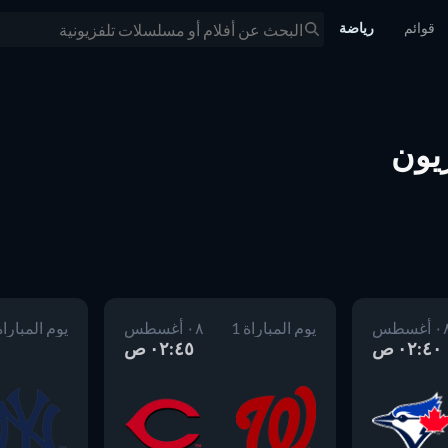
قوائم
رياضة
 أغسطس
يوم المباراة 1
٠٨ أغسطس
يوم المباراة 
٠٢:٤٠ ص
٠٢:٤٥ ص