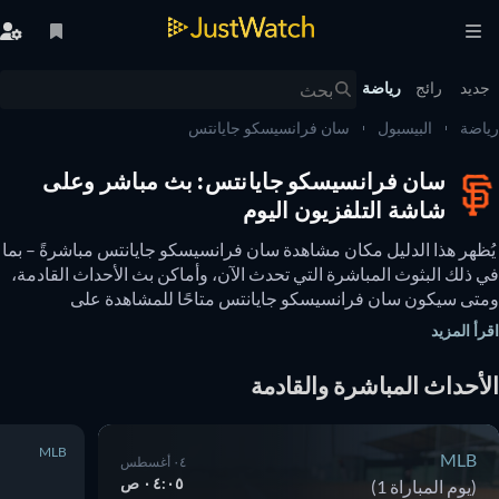
يد
رائج
رياضة
ضة
البيسبول
سان فرانسيسكو جايانتس
سان فرانسيسكو جايانتس: بث مباشر وعلى
شاشة التلفزيون اليوم
 يُظهر هذا الدليل مكان مشاهدة سان فرانسيسكو جايانتس مباشرةً – بما 
في ذلك البثوث المباشرة التي تحدث الآن، وأماكن بث الأحداث القادمة، 
ومتى سيكون سان فرانسيسكو جايانتس متاحًا للمشاهدة على 
التلفزيون. يمكنك أيضًا معرفة ما إذا كانت هناك خيارات لمشاهدة سان 
أ المزيد
نسيسكو جايانتس عبر الإنترنت مجانًا. 
أحداث المباشرة والقادمة
MLB
MLB
٠٤ أغسطس
٠٤:٠٥ ص
(يوم المباراة 1)