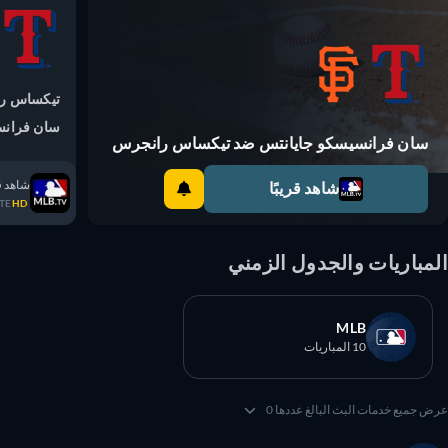
تيكساس ران
سان فرانسيس
سان فرانسيسكو جايانتس ضد تيكساس رانجرس
شاهد قريبً
شاهد قريبًا
TRATE
HD
مباريات والجدول الزمني
MLB
10 المباريات
 جميع خدمات البث البالغ عددها 0