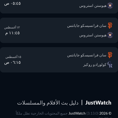
٠٥:٤٥ ص
هيوستن استروس
سان فرانسيسكو جايانتس
١٢ أغسطس
١١:٤٥ م
هيوستن استروس
سان فرانسيسكو جايانتس
١٥ أغسطس
٠٦:١٥ ص
كولورادو روكيز
JustWatch
دليل بث الأفلام والمسلسلات
© 2026 JustWatch
(3.13.0) جميع المحتويات الخارجية تظل ملكاً