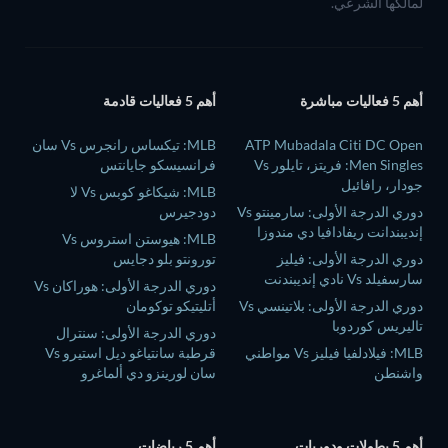
لمالكها الشرعي.
أهم 5 فعاليات مباشرة
أهم 5 فعاليات قادمة
ATP Mubadala Citi DC Open
MLB: تيكساس رانجرس Vs سان
Men Singles: فريتز، تايلور Vs
فرانسيسكو جايانتس
جودار، رافائيل
MLB: شيكاغو كوبس Vs لا
دوري الدرجة الأولى: سارمينتو Vs
دودجيرس
إنديبندانت ريفادافيا دي مندوزا
MLB: هيوستن استروس Vs
دوري الدرجة الأولى: فيليز
تورونتو بلو دجايس
سارسفيلد Vs نادي إنديبندنت
دوري الدرجة الأولى: هوراكان Vs
دوري الدرجة الأولى: بلاتينسي Vs
أتليتيكو توكومان
تاليريس كوردوبا
دوري الدرجة الأولى: سنترال
MLB: فيلادلفيا فيليز Vs مواطني
قرطبة سانتياغو ديل استيرو Vs
واشنطن
سان لورينزو دي ألماغرو
أهم 5 بطولات ودوريات
أهم 5 رياضات