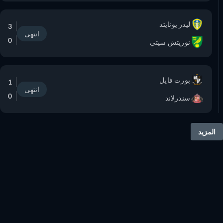
ليدز يونايتد
3
انتهى
0
نوريتش سيتي
بورت فايل
1
انتهى
0
سندرلاند
المزيد