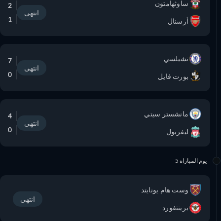
ساوثهامتون
2
انتهى
1
أرسنال
تشيلسي
7
انتهى
0
بورت فايل
مانشستر سيتي
4
انتهى
0
ليفربول
يوم المباراة 5
وست هام يونايتد
انتهى
برينتفورد