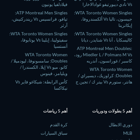
Vs نادي ديبورتيفو غوادالاخارا
فيلادلفيا يونيون
ATP Montreal Men Singles:
WTA Toronto Women Singles:
جيبسون، تاليا Vs ألكسندروفا،
تيافو، فرانسيس Vs ريندركنيش،
إيكاترينا
آرثر
WTA Toronto Women Singles:
WTA Toronto Women Singles:
كاليسكايا ، آنا Vs شنايدر، ديانا
سفيتولينا، إيلينا Vs بوتابوفا،
أنستسيا
ATP Montreal Men Doubles:
Miedler L / Polmans M Vs رود،
WTA Toronto Women
كاسبر / غورانسون، أندريه
Doubles: سامسونوفا، ليودميلا /
كاتو، ميو Vs إيلا، الكسندرا /
WTA Toronto Women
ويليامز، فينوس
Doubles: كراوزيك، ديسيراي /
هانتر، ستورم Vs بيتر ك / تجين ج
كأس الرابطة: شيكاغو فاير Vs
نيكاكسا
أهم 5 بطولات ودوريات
أهم 5 رياضات
دوري الابطال
كرة القدم
MLB
سباق السيارات