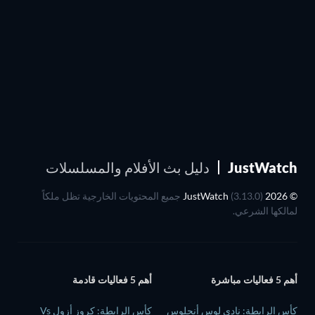
JustWatch
دليل بث الأفلام والمسلسلات
© 2026 JustWatch
(3.13.0) جميع المحتويات الخارجية تظل ملكاً
لمالكها الشرعي.
أهم 5 فعاليات مباشرة
أهم 5 فعاليات قادمة
كأس الرابطة: نادي لوس أنجلوس
كأس الرابطة: كروز أزول Vs