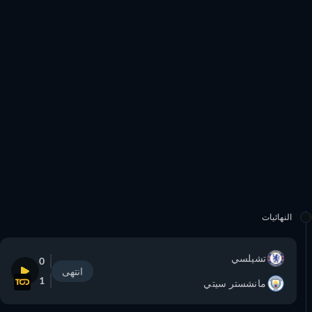
النهائيات
تشيلسي
0
انتهى
1
مانشستر سيتي