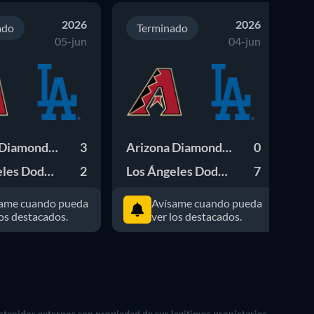
2026
2026
ado
Terminado
05-jun
04-jun
Arizona Diamondbacks
3
Arizona Diamondbacks
0
Los Ángeles Dodgers
2
Los Ángeles Dodgers
7
ame cuando pueda
Avísame cuando pueda
los destacados.
ver los destacados.
ontenidos externos son propiedad de sus legítimos propietarios.