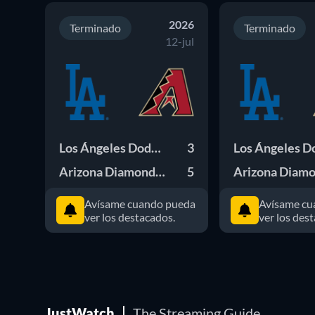
2026
Terminado
Terminado
12-jul
Los Ángeles Dodgers
3
Arizona Diamondbacks
5
Avísame cuando pueda
Avísame cu
ver los destacados.
ver los des
JustWatch
The Streaming Guide