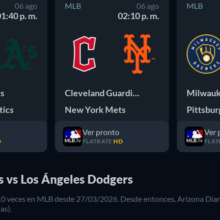
06 ago
MLB
06 ago
MLB
1:40 p. m.
02:10 p. m.
ds
Cleveland Guardians
tics
New York Mets
Pittsbur
Ver pronto
Ver 
D
FLATRATE
HD
FLAT
s vs Los Ángeles Dodgers
10
veces en
MLB
desde
27/03/2026
. Desde entonces,
Arizona Di
as).