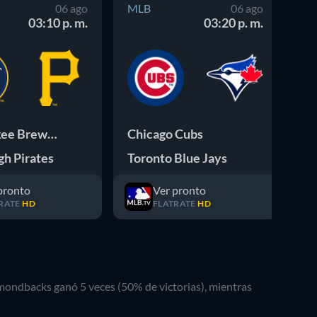
06 ago
MLB
06 ago
M
03:10 p. m.
03:20 p. m.
Milwaukee Brewers
Chicago Cubs
Se
gh Pirates
Toronto Blue Jays
De
pronto
Ver pronto
RATE
HD
FLATRATE
HD
amondbacks
ganó
5
veces (
50
% de victorias), mientras