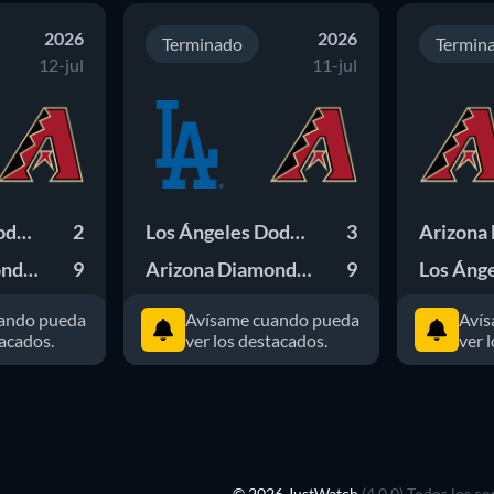
2026
2026
Terminado
Termin
12-jul
11-jul
Los Ángeles Dodgers
2
Los Ángeles Dodgers
3
Arizona Diamondbacks
9
Arizona Diamondbacks
9
ando pueda
Avísame cuando pueda
Avís
tacados.
ver los destacados.
ver 
© 2026 JustWatch
(4.0.0) Todos los c