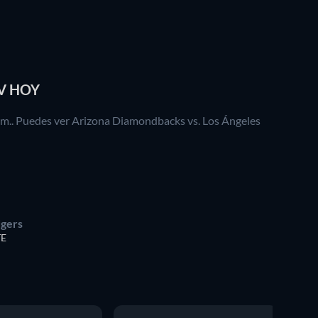
V HOY
. m.. Puedes ver Arizona Diamondbacks vs. Los Ángeles
dgers
TE