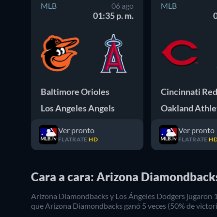
MLB
06 ago
MLB
01:35 p. m.
0
Baltimore Orioles
Cincinnati Re
Los Angeles Angels
Oakland Athle
Ver pronto
Ver pronto
FLATRATE
HD
FLATRATE
H
Cara a cara: Arizona Diamondback
Arizona Diamondbacks
y
Los Ángeles Dodgers
jugaron
que
Arizona Diamondbacks
ganó
5
veces (
50
% de victori