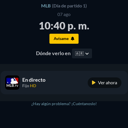
MLB
(Día de partido 1)
07 ago
10:40 p. m.
Avísame
Dónde verlo en
🇦🇷
En directo
Ver ahora
Fijo
HD
¿Hay algún problema? ¡Cuéntanoslo!