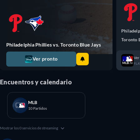
Philadelp
Toronto 
Philadelphia Phillies vs. Toronto Blue Jays
Ver
Ver pronto
FLA
Encuentros y calendario
MLB
10 Partidos
Mostrar los 0 servicios de streaming