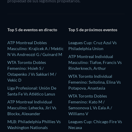
propiedad de sus legítimos propietarios.
Top 5 de eventos en directo
Top 5 de próximos eventos
ATP Montreal Dobles
Leagues Cup: Cruz Azul Vs
Masculino: Krajicek A / Mektic
Philadelphia Union
N Vs Andreozzi G / Guinard M
ATP Montreal Individual
WTA Toronto Dobles
Masculino: Tiafoe, Francis Vs
Femenino: Hsieh S /
Rinderknech, Arthur
Ostapenko J Vs Sakkari M /
WTA Toronto Individual
Vekic D
Femenino: Svitolina, Elina Vs
Liga Profesional: Unión De
Potapova, Anastasia
Santa Fe Vs Atlético Lanus
WTA Toronto Dobles
ATP Montreal Individual
Femenino: Kato M /
Masculino: Lehecka, Jiri Vs
Samsonova L Vs Eala A /
Blockx, Alexander
Williams V
MLB: Philadelphia Phillies Vs
Leagues Cup: Chicago Fire Vs
Washington Nationals
Necaxa