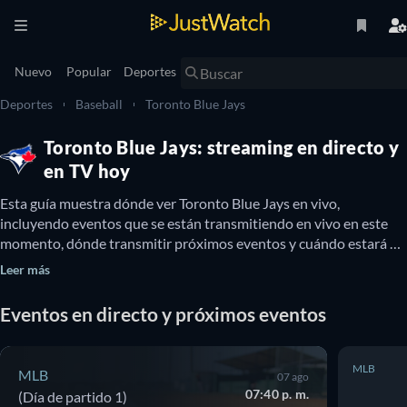
Nuevo
Popular
Deportes
Deportes
Baseball
Toronto Blue Jays
Toronto Blue Jays: streaming en directo y
en TV hoy
Esta guía muestra dónde ver Toronto Blue Jays en vivo, 
incluyendo eventos que se están transmitiendo en vivo en este 
momento, dónde transmitir próximos eventos y cuándo estará 
disponible Toronto Blue Jays en TV. También podés enterarte si 
Leer más
hay opciones para ver Toronto Blue Jays online gratis.
Eventos en directo y próximos eventos
MLB
MLB
07 ago
07:40 p. m.
(Día de partido 1)