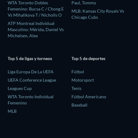
WTA Toronto Dobles
Paul, Tommy
Femenino: Bucsa C / Chong E
MLB: Kansas City Royals Vs
Vs Mihalikova T / Nicholls O
Chicago Cubs
ATP Montreal Individual
Masculino: Mérida, Daniel Vs
Michelsen, Alex
Top 5 de ligas y torneos
Top 5 de deportes
Liga Europa De La UEFA
Fútbol
UEFA Conference League
Motorsport
Leagues Cup
Tenis
WTA Toronto Individual
Fútbol Americano
Femenino
Baseball
MLB