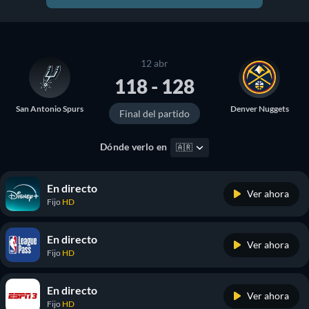
12 abr
118 - 128
San Antonio Spurs
Denver Nuggets
Final del partido
Dónde verlo en
🇦🇷
En directo
Ver ahora
Fijo
HD
En directo
Ver ahora
Fijo
HD
En directo
Ver ahora
Fijo
HD