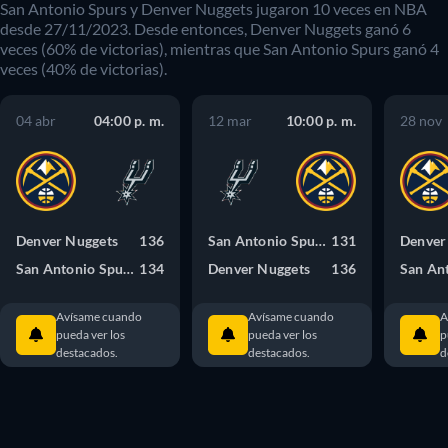
San Antonio Spurs
y
Denver Nuggets
jugaron
10
veces en
NBA
desde
27/11/2023
. Desde entonces,
Denver Nuggets
ganó
6
veces (
60
% de victorias), mientras que
San Antonio Spurs
ganó
4
veces (
40
% de victorias).
04 abr
04:00 p. m.
12 mar
10:00 p. m.
28 nov
Denver Nuggets
136
San Antonio Spurs
131
Denver
San Antonio Spurs
134
Denver Nuggets
136
Avísame cuando
Avísame cuando
A
pueda ver los
pueda ver los
p
destacados.
destacados.
d