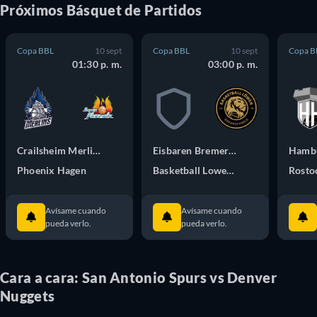
Próximos
Básquet
de
Partidos
Copa BBL
10 sept
Copa BBL
10 sept
Copa B
01:30 p. m.
03:00 p. m.
Crailsheim Merlins
Eisbaren Bremerhaven
Hambu
Phoenix Hagen
Basketball Lowen Braunschweig
Avísame cuando
Avísame cuando
pueda verlo.
pueda verlo.
Cara a cara: San Antonio Spurs vs Denver
Nuggets