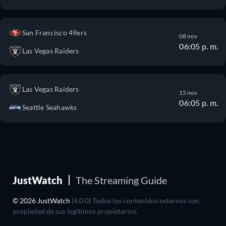
San Francisco 49ers
08 nov
06:05 p. m.
Las Vegas Raiders
Las Vegas Raiders
15 nov
06:05 p. m.
Seattle Seahawks
JustWatch
The Streaming Guide
© 2026 JustWatch
(4.0.0) Todos los contenidos externos son
propiedad de sus legítimos propietarios.