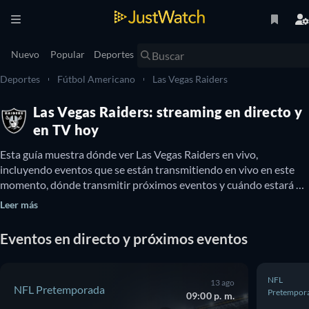
Nuevo
Popular
Deportes
Deportes
Fútbol Americano
Las Vegas Raiders
Las Vegas Raiders: streaming en directo y
en TV hoy
Esta guía muestra dónde ver Las Vegas Raiders en vivo, 
incluyendo eventos que se están transmitiendo en vivo en este 
momento, dónde transmitir próximos eventos y cuándo estará 
disponible Las Vegas Raiders en TV. También podés enterarte si 
Leer más
hay opciones para ver Las Vegas Raiders online gratis.
Eventos en directo y próximos eventos
NFL
13 ago
NFL Pretemporada
Pretempor
09:00 p. m.