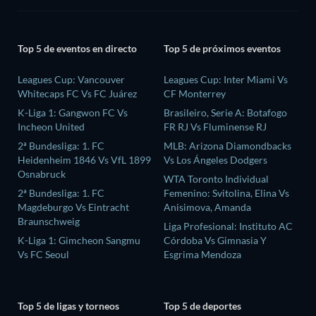
Top 5 de eventos en directo
Top 5 de próximos eventos
Leagues Cup: Vancouver
Leagues Cup: Inter Miami Vs
Whitecaps FC Vs FC Juárez
CF Monterrey
K-Liga 1: Gangwon FC Vs
Brasileiro, Serie A: Botafogo
Incheon United
FR RJ Vs Fluminense RJ
2ª Bundesliga: 1. FC
MLB: Arizona Diamondbacks
Heidenheim 1846 Vs VfL 1899
Vs Los Ángeles Dodgers
Osnabruck
WTA Toronto Individual
2ª Bundesliga: 1. FC
Femenino: Svitolina, Elina Vs
Magdeburgo Vs Eintracht
Anisimova, Amanda
Braunschweig
Liga Profesional: Instituto AC
K-Liga 1: Gimcheon Sangmu
Córdoba Vs Gimnasia Y
Vs FC Seoul
Esgrima Mendoza
Top 5 de ligas y torneos
Top 5 de deportes