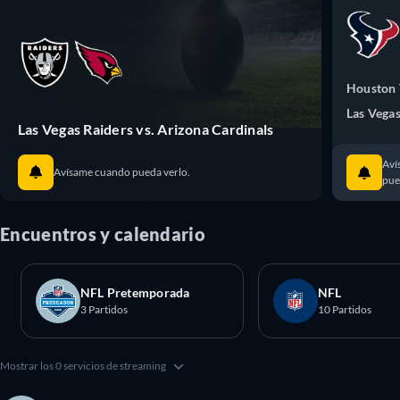
Houston 
Las Vegas
Las Vegas Raiders vs. Arizona Cardinals
Aví
Avísame cuando pueda verlo.
pue
Encuentros y calendario
NFL Pretemporada
NFL
3 Partidos
10 Partidos
Mostrar los 0 servicios de streaming