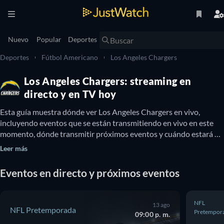
Nuevo
Popular
Deportes
Deportes
Fútbol Americano
Los Angeles Chargers
Los Angeles Chargers: streaming en
directo y en TV hoy
Esta guía muestra dónde ver Los Angeles Chargers en vivo, 
incluyendo eventos que se están transmitiendo en vivo en este 
momento, dónde transmitir próximos eventos y cuándo estará 
disponible Los Angeles Chargers en TV. También podés enterarte 
Leer más
si hay opciones para ver Los Angeles Chargers online gratis.
Eventos en directo y próximos eventos
NFL
13 ago
NFL Pretemporada
Pretempor
09:00 p. m.