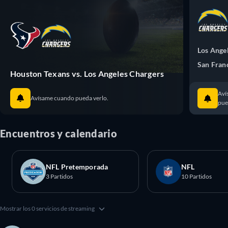
Los Ange
San Fran
Houston Texans vs. Los Angeles Chargers
Aví
Avísame cuando pueda verlo.
pue
Encuentros y calendario
NFL Pretemporada
NFL
3 Partidos
10 Partidos
Mostrar los 0 servicios de streaming