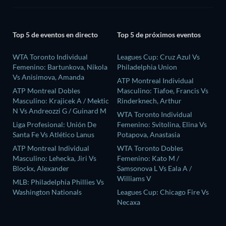
Top 5 de eventos en directo
Top 5 de próximos eventos
WTA Toronto Individual
Leagues Cup: Cruz Azul Vs
Femenino: Bartunkova, Nikola
Philadelphia Union
Vs Anisimova, Amanda
ATP Montreal Individual
ATP Montreal Dobles
Masculino: Tiafoe, Francis Vs
Masculino: Krajicek A / Mektic
Rinderknech, Arthur
N Vs Andreozzi G / Guinard M
WTA Toronto Individual
Liga Profesional: Unión De
Femenino: Svitolina, Elina Vs
Santa Fe Vs Atlético Lanus
Potapova, Anastasia
ATP Montreal Individual
WTA Toronto Dobles
Masculino: Lehecka, Jiri Vs
Femenino: Kato M /
Blockx, Alexander
Samsonova L Vs Eala A /
Williams V
MLB: Philadelphia Phillies Vs
Washington Nationals
Leagues Cup: Chicago Fire Vs
Necaxa