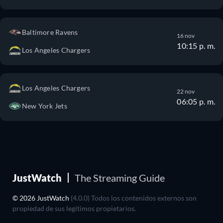
Baltimore Ravens
16 nov
10:15 p. m.
Los Angeles Chargers
Los Angeles Chargers
22 nov
06:05 p. m.
New York Jets
JustWatch
The Streaming Guide
© 2026 JustWatch
(4.0.0) Todos los contenidos externos son
propiedad de sus legítimos propietarios.