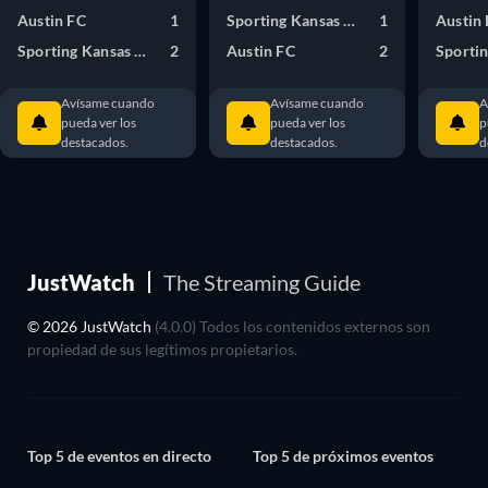
Austin FC
1
Sporting Kansas City
1
Austin
Sporting Kansas City
2
Austin FC
2
Avísame cuando
Avísame cuando
A
pueda ver los
pueda ver los
p
destacados.
destacados.
d
JustWatch
The Streaming Guide
© 2026 JustWatch
(4.0.0) Todos los contenidos externos son
propiedad de sus legítimos propietarios.
Top 5 de eventos en directo
Top 5 de próximos eventos