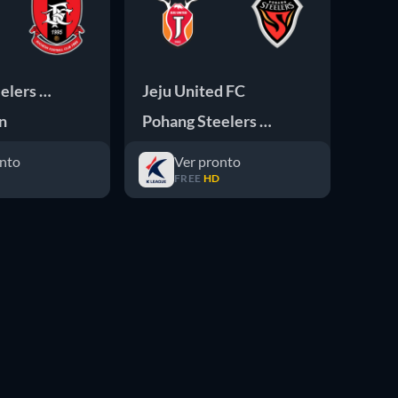
elers FC
Jeju United FC
Poha
n
Pohang Steelers FC
Gang
onto
Ver pronto
FREE
HD