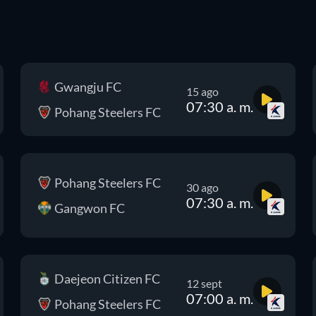
Gwangju FC
15 ago
07:30 a. m.
Pohang Steelers FC
Pohang Steelers FC
30 ago
07:30 a. m.
Gangwon FC
Daejeon Citizen FC
12 sept
07:00 a. m.
Pohang Steelers FC