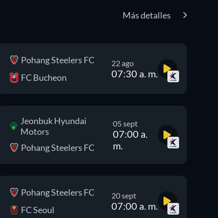
Más detalles
Pohang Steelers FC
22 ago
07:30 a. m.
FC Bucheon
Jeonbuk Hyundai
05 sept
Motors
07:00 a.
m.
Pohang Steelers FC
Pohang Steelers FC
20 sept
07:00 a. m.
FC Seoul