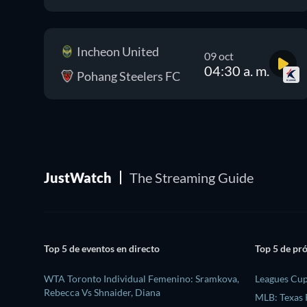
Incheon United
09 oct
04:30 a. m.
Pohang Steelers FC
JustWatch
The Streaming Guide
Top 5 de eventos en directo
Top 5 de pr
WTA Toronto Individual Femenino: Sramkova,
Leagues Cup
Rebecca Vs Shnaider, Diana
MLB: Texas 