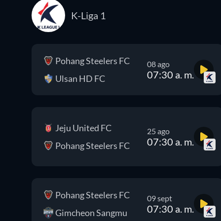
K-Liga 1
Pohang Steelers FC
08 ago
07:30 a. m.
Ulsan HD FC
Jeju United FC
25 ago
07:30 a. m.
Pohang Steelers FC
Pohang Steelers FC
09 sept
07:30 a. m.
Gimcheon Sangmu