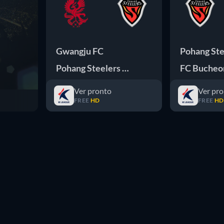
Gwangju FC
Pohang Ste
Pohang Steelers FC
FC Bucheo
Ver pronto
Ver pr
FREE
HD
FREE
HD