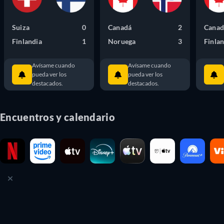
Suiza
0
Canadá
2
Canad
Finlandia
1
Noruega
3
Finlan
Avísame cuando
Avísame cuando
pueda ver los
pueda ver los
destacados.
destacados.
Encuentros y calendario