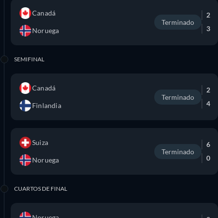
Canadá
2
Terminado
3
Noruega
SEMIFINAL
Canadá
2
Terminado
4
Finlandia
Suiza
6
Terminado
0
Noruega
CUARTOS DE FINAL
Noruega