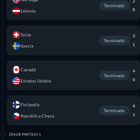
2
Terminado
0
Letonia
Suiza
3
Terminado
1
Suecia
Canadá
4
Terminado
0
Estados Unidos
Finlandia
4
Terminado
1
República Checa
DÍA DE PARTIDO 1