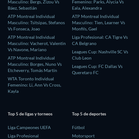
Masculino: Bergs, Zizou Vs
Femenino: Parks, Alycia Vs
Báez, Sebastián
Eala, Alexandra
ATP Montreal Individual
ATP Montreal Individual
Masculino: Tsitsipas, Stefanos
Masculino: Tien, Learner Vs
Vs Fonseca, Joao
Monfils, Gael
ATP Montreal Individual
Liga Profesional: CA Tigre Vs
Masculino: Vacherot, Valentin
CA Belgrano
Vs Navone, Mariano
Leagues Cup: Nashville SC Vs
ATP Montreal Individual
Club Leon
Masculino: Borges, Nuno Vs
Leagues Cup: FC Dallas Vs
Etcheverry, Tomás Martín
Queretaro FC
WTA Toronto Individual
Femenino: Li, Ann Vs Cross,
Kayla
Top 5 de ligas y torneos
Top 5 de deportes
Liga Campeones UEFA
Fútbol
Liga Profesional
Motorsport