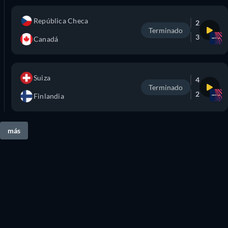
República Checa
2
Terminado
3
Canadá
Suiza
4
Terminado
2
Finlandia
más