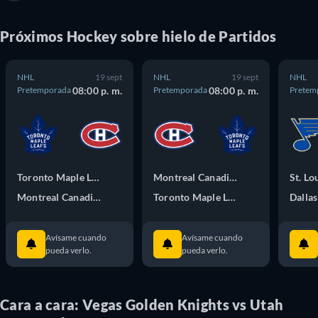
Próximos
Hockey sobre hielo
de
Partidos
NHL
19 sept
NHL
19 sept
NHL
Pretemporada
08:00 p. m.
Pretemporada
08:00 p. m.
Pretem
Toronto Maple Leafs
Montreal Canadiens
St. Lo
Montreal Canadiens
Toronto Maple Leafs
Dallas
Avísame cuando
Avísame cuando
pueda verlo.
pueda verlo.
Cara a cara: Vegas Golden Knights vs Utah