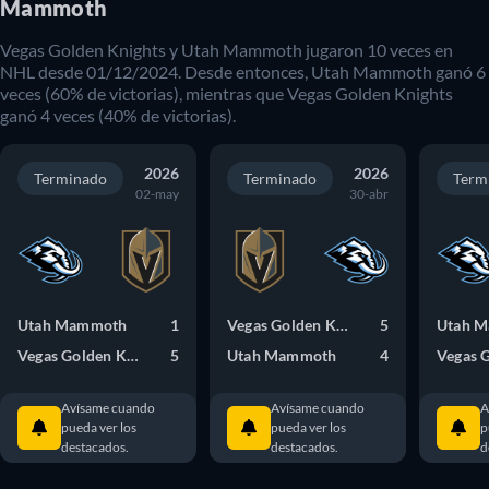
Mammoth
Vegas Golden Knights
y
Utah Mammoth
jugaron
10
veces en
NHL
desde
01/12/2024
. Desde entonces,
Utah Mammoth
ganó
6
veces (
60
% de victorias), mientras que
Vegas Golden Knights
ganó
4
veces (
40
% de victorias).
2026
2026
Terminado
Terminado
Term
02-may
30-abr
Utah Mammoth
1
Vegas Golden Knights
5
Utah 
Vegas Golden Knights
5
Utah Mammoth
4
Avísame cuando
Avísame cuando
A
pueda ver los
pueda ver los
p
destacados.
destacados.
d