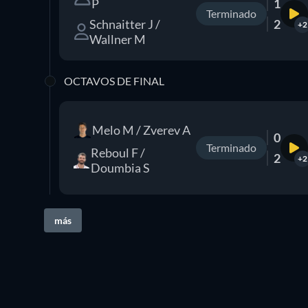
P
1
Terminado
Schnaitter J /
2
+2
Wallner M
OCTAVOS DE FINAL
Melo M / Zverev A
0
Terminado
Reboul F /
2
+2
Doumbia S
más