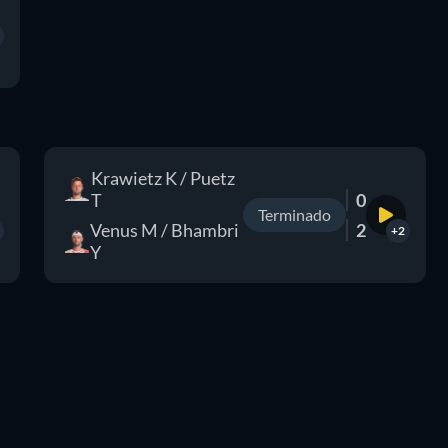
Krawietz K / Puetz
T
0
Terminado
Venus M / Bhambri
2
+2
Y