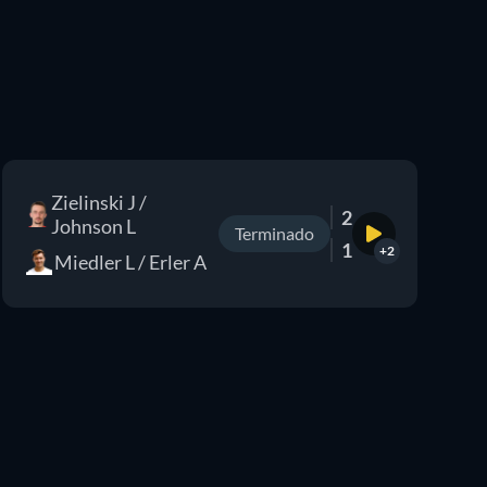
Zielinski J /
2
Johnson L
Terminado
1
+2
Miedler L / Erler A