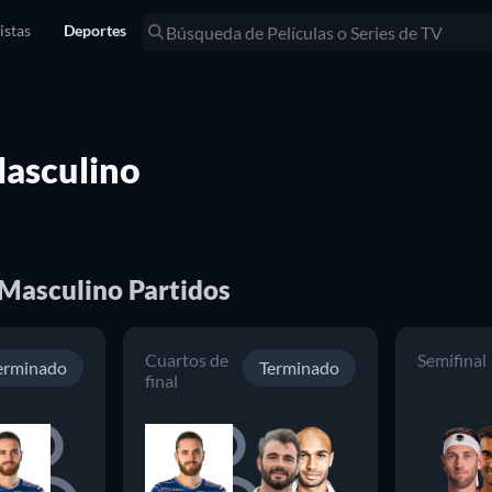
istas
Deportes
asculino
Masculino Partidos
Cuartos de
Semifinal
erminado
Terminado
final