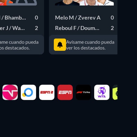
 / Bhambri Y
0
Melo M / Zverev A
0
Ve
er J / Wallner M
2
Reboul F / Doumbia S
2
Go
ame cuando pueda
Avísame cuando pueda
los destacados.
ver los destacados.