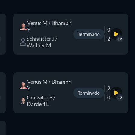
Venus M / Bhambri
Y
0
Terminado
Schnaitter J /
2
+2
Wallner M
Venus M / Bhambri
Y
2
Terminado
Gonzalez S /
0
+2
Darderi L