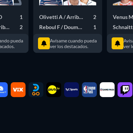
O
1
Olivetti A / Arribage T
2
Venus M
ribage T
2
Reboul F / Doumbia S
1
Schnaitt
ando pueda
Avísame cuando pueda
Avís
tacados.
ver los destacados.
ver 