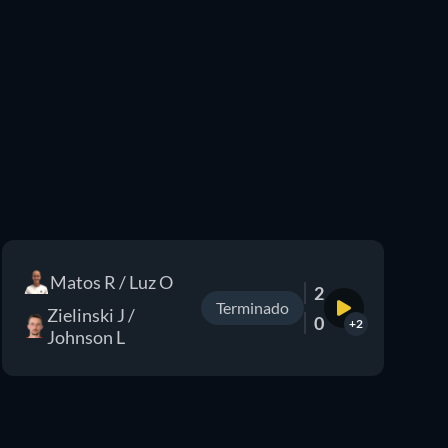
Matos R / Luz O
2
Terminado
Zielinski J /
0
+2
Johnson L