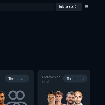
Iniciar sesión
Octavos de
Cu
Terminado
Terminado
final
fin