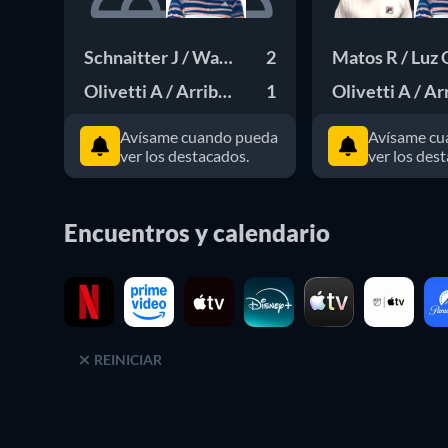
Schnaitter J / Wallner M
2
Matos R / Luz 
Olivetti A / Arribage T
1
Olivetti A / Ar
Avísame cuando pueda
Avísame cu
ver los destacados.
ver los des
Encuentros y calendario
REINICIAR