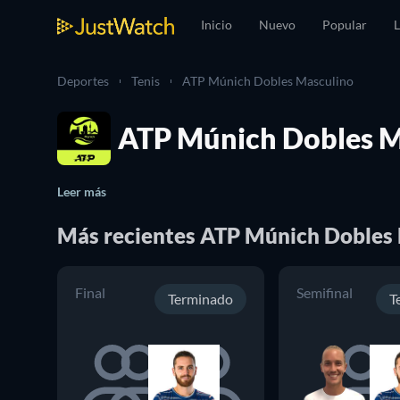
Inicio
Nuevo
Popular
L
Deportes
Tenis
ATP Múnich Dobles Masculino
ATP Múnich Dobles M
Leer más
Más recientes ATP Múnich Dobles 
Final
Semifinal
Terminado
T