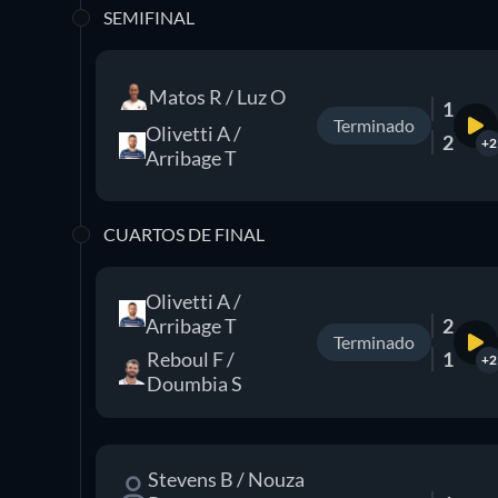
SEMIFINAL
Matos R / Luz O
1
Terminado
Olivetti A /
2
+2
Arribage T
CUARTOS DE FINAL
Olivetti A /
Arribage T
2
Terminado
Reboul F /
1
+2
Doumbia S
Stevens B / Nouza