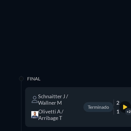
FINAL
Schnaitter J /
Wallner M
2
Terminado
Olivetti A /
1
+2
Arribage T