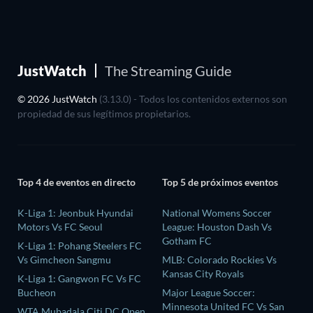
JustWatch
The Streaming Guide
© 2026 JustWatch
(3.13.0) - Todos los contenidos externos son
propiedad de sus legítimos propietarios.
Top 4 de eventos en directo
Top 5 de próximos eventos
K-Liga 1: Jeonbuk Hyundai
National Womens Soccer
Motors Vs FC Seoul
League: Houston Dash Vs
Gotham FC
K-Liga 1: Pohang Steelers FC
Vs Gimcheon Sangmu
MLB: Colorado Rockies Vs
Kansas City Royals
K-Liga 1: Gangwon FC Vs FC
Bucheon
Major League Soccer:
Minnesota United FC Vs San
WTA Mubadala Citi DC Open