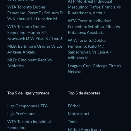
ATP Montreal Individual
WTA Toronto Dobles
Masculino: Tiafoe, Francis Vs
Femenino: Perez E / Schuurs D
Rinderknech, Arthur
Vs Kichenok L / Lumsden M
WTA Toronto Individual
WTA Toronto Dobles
Femenino: Svitolina, Elina Vs
Femenino: Hunter S /
Potapova, Anastasia
Krawczyk D Vs Piter K / Tjen J
WTA Toronto Dobles
MLB: Baltimore Orioles Vs Los
Femenino: Kato M /
Angeles Angels
Samsonova L Vs Eala A /
Williams V
MLB: Cincinnati Reds Vs
Athletics
Leagues Cup: Chicago Fire Vs
Necaxa
Top 5 de ligas y torneos
Top 5 de deportes
Liga Campeones UEFA
Fútbol
Liga Profesional
Motorsport
WTA Toronto Individual
Tenis
Femenino
Fútbol Americano