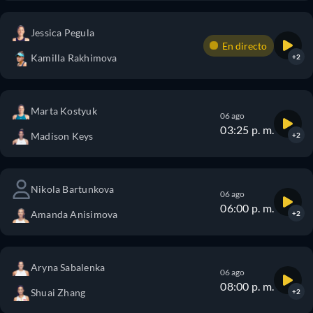
Jessica Pegula
En directo
Kamilla Rakhimova
+2
Marta Kostyuk
06 ago
03:25 p. m.
Madison Keys
+2
Nikola Bartunkova
06 ago
06:00 p. m.
Amanda Anisimova
+2
Aryna Sabalenka
06 ago
08:00 p. m.
Shuai Zhang
+2