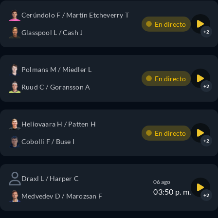
Cerúndolo F / Martín Etcheverry T
En directo
Glasspool L / Cash J
+2
Polmans M / Miedler L
En directo
Ruud C / Goransson A
+2
Heliovaara H / Patten H
En directo
Cobolli F / Buse I
+2
Draxl L / Harper C
06 ago
03:50 p. m.
Medvedev D / Marozsan F
+2