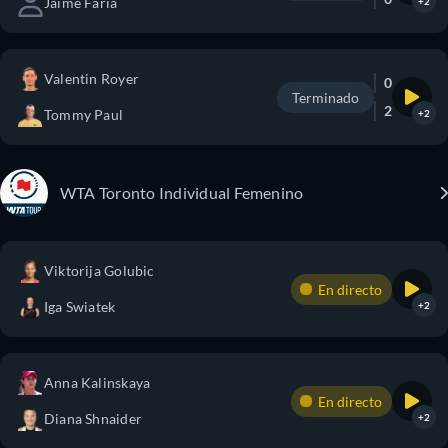
Jaime Faria
+2
Valentin Royer
0
Terminado
2
Tommy Paul
+2
WTA Toronto Individual Femenino
Viktorija Golubic
En directo
Iga Swiatek
+2
Anna Kalinskaya
En directo
Diana Shnaider
+2