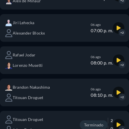
Alex de Minaur
+2
Jiri Lehecka
06 ago
07:00 p. m.
Alexander Blockx
+2
Rafael Jodar
06 ago
08:00 p. m.
Lorenzo Musetti
+2
Brandon Nakashima
06 ago
08:10 p. m.
Titouan Droguet
+2
Titouan Droguet
2
Terminado
0