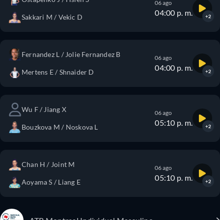
06 ago
04:00 p. m.
Sakkari M / Vekic D
+2
Fernandez L / Jolie Fernandez B
06 ago
04:00 p. m.
Mertens E / Shnaider D
+2
Wu F / Jiang X
06 ago
05:10 p. m.
Bouzkova M / Noskova L
+2
Chan H / Joint M
06 ago
05:10 p. m.
Aoyama S / Liang E
+2