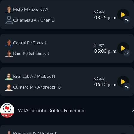
Melo M / Zverev A
06 ago
03:55 p. m.
Galarneau A / Chan D
+2
Cabral F / Tracy J
06 ago
05:00 p. m.
Ram R / Salisbury J
+2
Krajicek A / Miektic N
06 ago
06:10 p. m.
Guinard M / Andreozzi G
+2
WTA Toronto Dobles Femenino
Krawczyk D / Hunter S