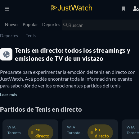
Nuevo
Popular
Deportes
Deportes
Tenis
Tenis en directo: todos los streamings y
emisiones de TV de un vistazo
Preparate para experimentar la emoción del tenis en directo con 
JustWatch. Acá podés encontrar toda la información relevante 
para saber dónde ver los emocionantes partidos del tenis 
internacional desde Argentina. Además, podés enterarte de qué 
Leer más
eventos están disponibles para mirar en forma gratuita online, los 
partidos transmitidos en tiempo real y también los próximos 
Partidos
de
Tenis
en directo
Donde ver a tus tenistas favoritos desde Argentina 
WTA
WTA
WTA
En
En
con JustWatch
Toronto
Toronto
Toront
directo
directo
Dobles
Individual
Dobles