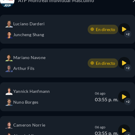
ATP Montreal Individual Masculino
Luciano Darderi
En directo
Juncheng Shang
+2
Mariano Navone
En directo
Arthur Fils
+2
Yannick Hanfmann
06 ago
03:55 p. m.
Nuno Borges
+2
Cameron Norrie
06 ago
03:55 p. m.