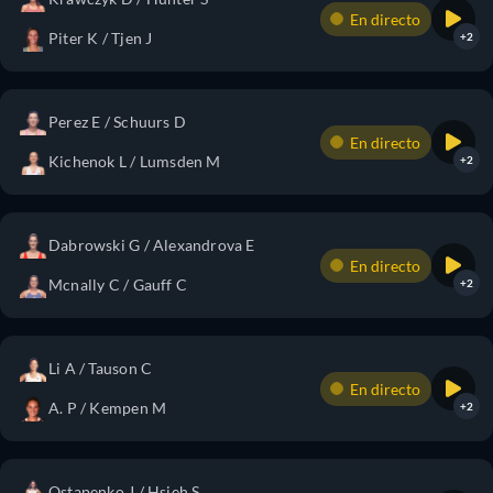
En directo
Piter K / Tjen J
+2
Perez E / Schuurs D
En directo
Kichenok L / Lumsden M
+2
Dabrowski G / Alexandrova E
En directo
Mcnally C / Gauff C
+2
Li A / Tauson C
En directo
A. P / Kempen M
+2
Ostapenko J / Hsieh S