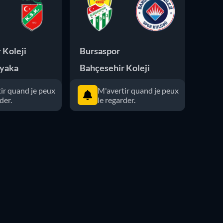
 Koleji
Bursaspor
Bahç
iyaka
Bahçesehir Koleji
Besi
ir quand je peux
M'avertir quand je peux
der.
le regarder.