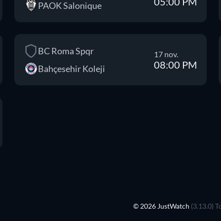
05:00 PM
PAOK Salonique
BC Roma Spqr
17 nov.
08:00 PM
Bahçesehir Koleji
© 2026 JustWatch
(3.13.0) T