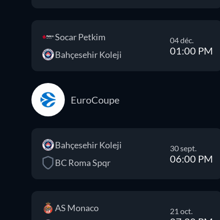
Socar Petkim
04 déc.
01:00 PM
Bahçesehir Koleji
EuroCoupe
Bahçesehir Koleji
30 sept.
06:00 PM
BC Roma Spqr
AS Monaco
21 oct.