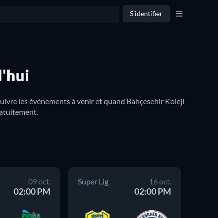
S'identifier
d'hui
suivre les événements à venir et quand Bahçesehir Koleji 
sera disponible à la TV. Vous pouvez également découvrir s’il existe des options pour regarder Bahçesehir Koleji en ligne gratuitement. 
09 oct.
Super Lig
16 oct.
Super
02:00 PM
02:00 PM