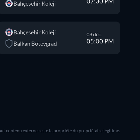
07:30 PM
Bahçesehir Koleji
Bahçesehir Koleji
08 déc.
05:00 PM
Balkan Botevgrad
out contenu externe reste la propriété du propriétaire légitime.