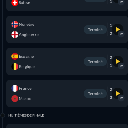
1
Suisse
+2
Norvège
1
Terminé
2
Angleterre
+2
Espagne
2
Terminé
1
Belgique
+2
France
2
Terminé
0
Maroc
+2
HUITIÈMES DE FINALE