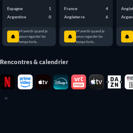
Espagne
1
France
4
Angle
Argentine
0
Angleterre
6
Argen
M'avertir quand je
M'avertir quand je
peux regarder les
peux regarder les
temps forts..
temps forts..
Rencontres & calendrier