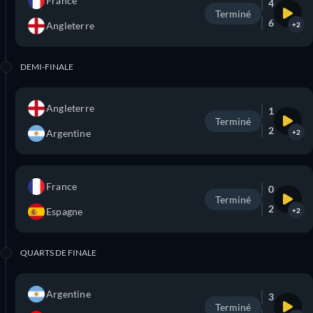
France
4
Terminé
6
Angleterre
+2
DEMI-FINALE
Angleterre
1
Terminé
2
Argentine
+2
France
0
Terminé
2
Espagne
+2
QUARTS DE FINALE
Argentine
3
Terminé