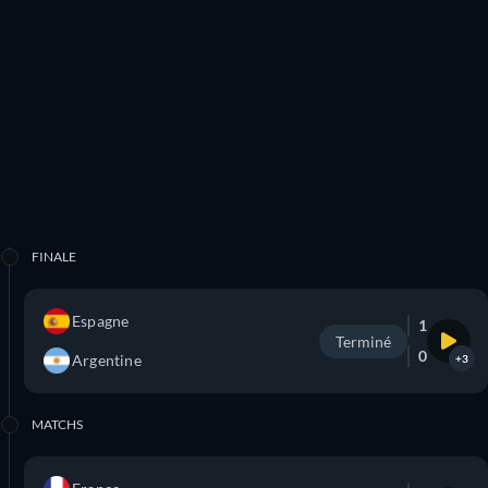
FINALE
Espagne
1
Terminé
0
Argentine
+3
MATCHS