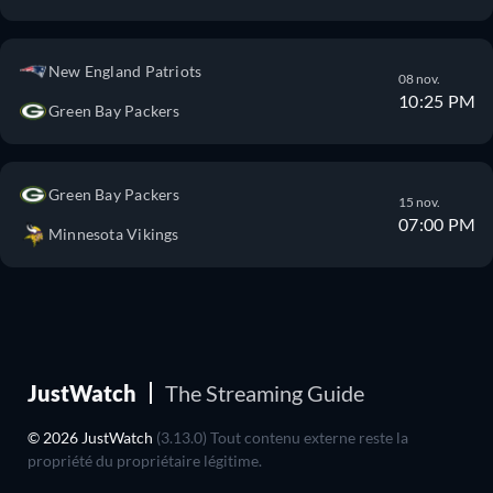
New England Patriots
08 nov.
10:25 PM
Green Bay Packers
Green Bay Packers
15 nov.
07:00 PM
Minnesota Vikings
JustWatch
The Streaming Guide
© 2026 JustWatch
(3.13.0) Tout contenu externe reste la
propriété du propriétaire légitime.