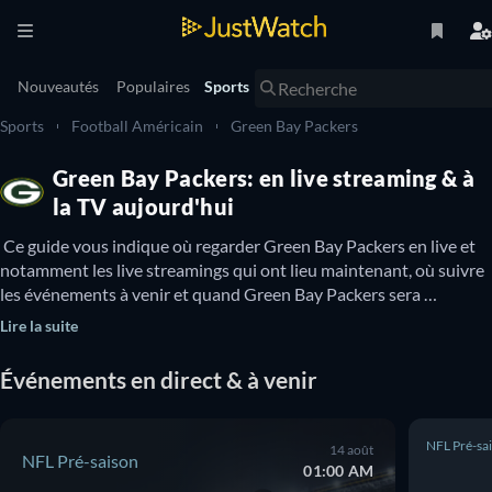
Nouveautés
Populaires
Sports
Sports
Football Américain
Green Bay Packers
Green Bay Packers: en live streaming & à
la TV aujourd'hui
 Ce guide vous indique où regarder Green Bay Packers en live et 
notamment les live streamings qui ont lieu maintenant, où suivre 
les événements à venir et quand Green Bay Packers sera 
disponible à la TV. Vous pouvez également découvrir s’il existe 
Lire la suite
des options pour regarder Green Bay Packers en ligne 
gratuitement. 
Événements en direct & à venir
NFL Pré-sa
14 août
NFL Pré-saison
01:00 AM