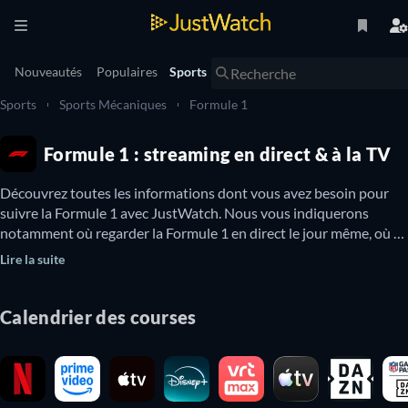
Nouveautés
Populaires
Sports
Sports
Sports Mécaniques
Formule 1
Formule 1 : streaming en direct & à la TV
Découvrez toutes les informations dont vous avez besoin pour 
suivre la Formule 1 avec JustWatch. Nous vous indiquerons 
notamment où regarder la Formule 1 en direct le jour même, où 
suivre la Formule 1 à la TV et où voir en live streaming les courses 
Lire la suite
à venir. Vous pouvez également découvrir quelles courses de 
Formule 1 sont disponibles en ligne gratuitement.

Calendrier des courses
Le championnat du monde de Formule 1 est un championnat de 
course automobile. Il est plus connu sous le nom de F1. Le tournoi 
est reconnu par la FIA, Fédération Internationale de l'Automobile, 
comme la plus grande compétition pour les voitures de course 