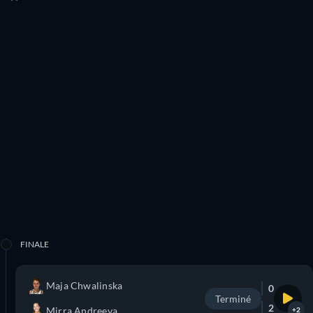
FINALE
Maja Chwalinska
0
Terminé
2
Mirra Andreeva
+2