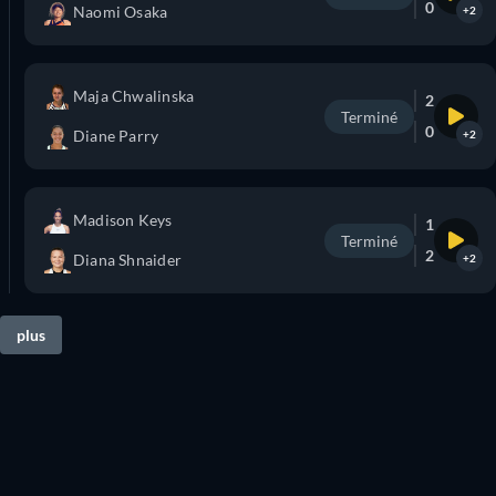
0
Naomi Osaka
+2
Maja Chwalinska
2
Terminé
0
Diane Parry
+2
Madison Keys
1
Terminé
2
Diana Shnaider
+2
plus