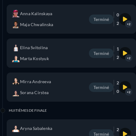
Anna Kalinskaya
0
Terminé
2
Maja Chwalinska
+2
Elina Svitolina
1
Terminé
2
Marta Kostyuk
+2
Mirra Andreeva
2
Terminé
0
Sorana Cirstea
+2
HUITIÈMES DE FINALE
Aryna Sabalenka
2
Terminé