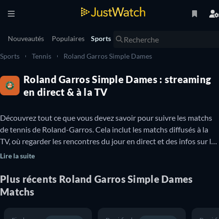
Nouveautés
Populaires
Sports
Sports
Tennis
Roland Garros Simple Dames
Roland Garros Simple Dames : streaming
en direct & à la TV
Découvrez tout ce que vous devez savoir pour suivre les matchs 
de tennis de Roland-Garros. Cela inclut les matchs diffusés à la 
TV, où regarder les rencontres du jour en direct et des infos sur les 
prochains matchs. Vous pouvez également découvrir quels 
Lire la suite
matchs de Roland-Garros sont disponibles en ligne gratuitement.

Plus récents Roland Garros Simple Dames
Roland-Garros est un tournoi de tennis professionnel qui se 
Matchs
déroule chaque année au Stade Roland-Garros de Paris. Il est 
également connu sous le nom de l'Open de France ou 