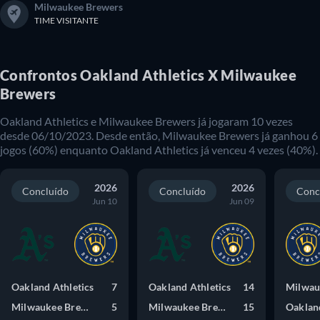
Milwaukee Brewers
TIME VISITANTE
Confrontos Oakland Athletics X Milwaukee
Brewers
Oakland Athletics e Milwaukee Brewers já jogaram 10 vezes
desde 06/10/2023. Desde então, Milwaukee Brewers já ganhou 6
jogos (60%) enquanto Oakland Athletics já venceu 4 vezes (40%).
2026
2026
Concluído
Concluído
Conc
Jun 10
Jun 09
Oakland Athletics
7
Oakland Athletics
14
Milwaukee Brewers
5
Milwaukee Brewers
15
Oakland