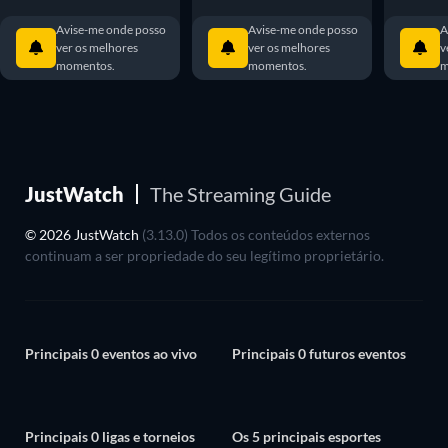
Avise-me onde posso
Avise-me onde posso
A
ver os melhores
ver os melhores
v
momentos.
momentos.
m
JustWatch
The Streaming Guide
© 2026 JustWatch
(3.13.0) Todos os conteúdos externos
continuam a ser propriedade do seu legítimo proprietário.
Principais 0 eventos ao vivo
Principais 0 futuros eventos
Principais 0 ligas e torneios
Os 5 principais esportes