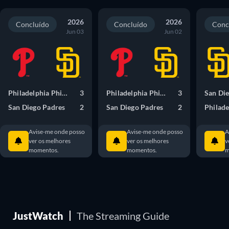
2026
2026
Concluído
Concluído
Conc
Jun 03
Jun 02
Philadelphia Phillies
3
Philadelphia Phillies
3
San Di
San Diego Padres
2
San Diego Padres
2
Avise-me onde posso
Avise-me onde posso
A
ver os melhores
ver os melhores
v
momentos.
momentos.
m
JustWatch
The Streaming Guide