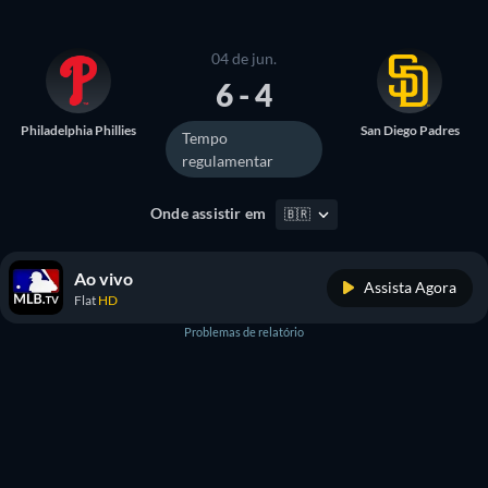
04 de jun.
6 - 4
Philadelphia Phillies
San Diego Padres
Tempo
regulamentar
Onde assistir em
🇧🇷
Ao vivo
Assista Agora
Flat
HD
Problemas de relatório