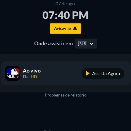
07 de ago.
07:40 PM
Avise-me
Onde assistir em
🇧🇷
Ao vivo
Assista Agora
Flat
HD
Problemas de relatório