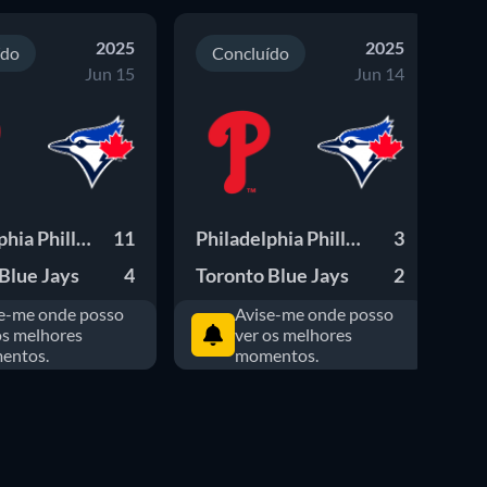
2025
2025
ído
Concluído
Jun 15
Jun 14
Philadelphia Phillies
11
Philadelphia Phillies
3
Blue Jays
4
Toronto Blue Jays
2
To
e-me onde posso
Avise-me onde posso
os melhores
ver os melhores
entos.
momentos.