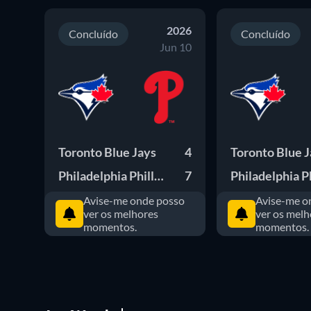
2026
Concluído
Concluído
Jun 10
Toronto Blue Jays
4
Toronto Blue 
Philadelphia Phillies
7
Avise-me onde posso
Avise-me o
ver os melhores
ver os melh
momentos.
momentos.