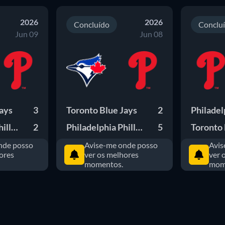
2026
2026
Concluído
Conclu
Jun 09
Jun 08
Jays
3
Toronto Blue Jays
2
Philadelphia Phillies
2
Philadelphia Phillies
5
Toronto 
nde posso
Avise-me onde posso
Avis
ores
ver os melhores
ver 
momentos.
mom