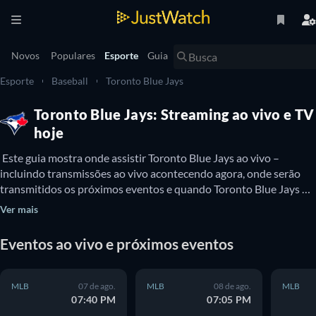
Novos
Populares
Esporte
Guia
Esporte
Baseball
Toronto Blue Jays
Toronto Blue Jays: Streaming ao vivo e TV
hoje
 Este guia mostra onde assistir Toronto Blue Jays ao vivo – 
incluindo transmissões ao vivo acontecendo agora, onde serão 
transmitidos os próximos eventos e quando Toronto Blue Jays 
estará disponível para assistir na TV. Você também pode 
Ver mais
descobrir se há opções para assistir Toronto Blue Jays online 
gratuitamente. 
Eventos ao vivo e próximos eventos
MLB
07 de ago.
MLB
08 de ago.
MLB
07:40 PM
07:05 PM