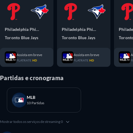
Philadelphia Phillies
Philadelphia Phillies
Philade
Toronto Blue Jays
Toronto Blue Jays
Toronto
Assista em breve
Assista em breve
A
FLATRATE
HD
FLATRATE
HD
F
Partidas e cronograma
MLB
10 Partidas
Mostrar todos os serviços de streaming 0