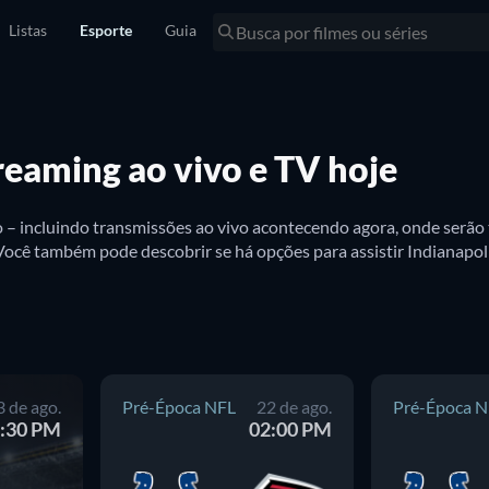
Listas
Esporte
Guia
treaming ao vivo e TV hoje
ivo – incluindo transmissões ao vivo acontecendo agora, onde serã
3 de ago.
Pré-Época NFL
22 de ago.
Pré-Época N
:30 PM
02:00 PM