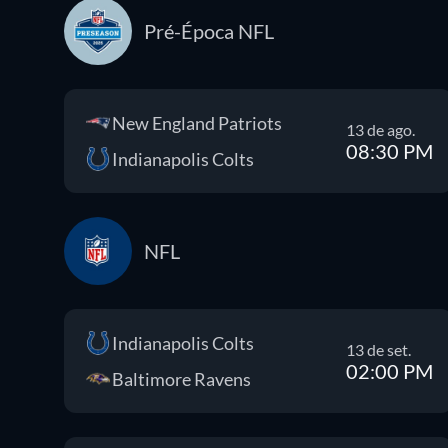
Pré-Época NFL
New England Patriots
13 de ago.
08:30 PM
Indianapolis Colts
NFL
Indianapolis Colts
13 de set.
02:00 PM
Baltimore Ravens