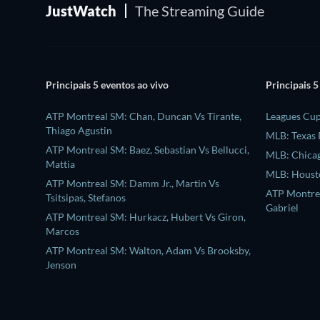
JustWatch
The Streaming Guide
Principais 5 eventos ao vivo
Principais 5
ATP Montreal SM: Chan, Duncan Vs Tirante,
Leagues Cu
Thiago Agustin
MLB: Texas 
ATP Montreal SM: Baez, Sebastian Vs Bellucci,
MLB: Chicag
Mattia
MLB: Housto
ATP Montreal SM: Damm Jr., Martin Vs
ATP Montrea
Tsitsipas, Stefanos
Gabriel
ATP Montreal SM: Hurkacz, Hubert Vs Giron,
Marcos
ATP Montreal SM: Walton, Adam Vs Brooksby,
Jenson