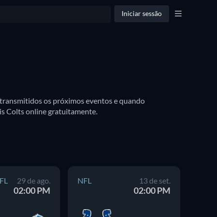
Iniciar sessão
o transmitidos os próximos eventos e quando 
Indianapolis Colts estará disponível para assistir na TV. Você também pode descobrir se há opções para assistir Indianapolis Colts online gratuitamente. 
FL
29 de ago.
NFL
13 de set.
NFL
02:00 PM
02:00 PM