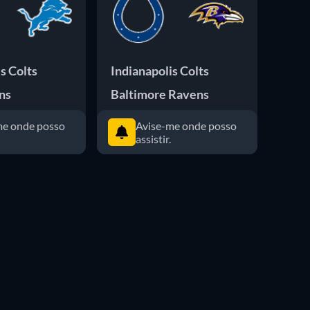
s Colts
Indianapolis Colts
Kans
ns
Baltimore Ravens
India
me onde posso
Avise-me onde posso
assistir.