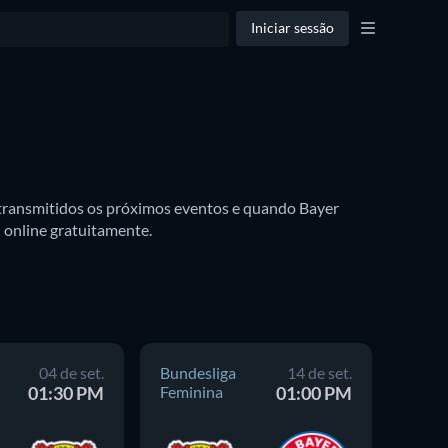
Iniciar sessão
 transmitidos os próximos eventos e quando Bayer 
Leverkusen estará disponível para assistir na TV. Você também pode descobrir se há opções para assistir Bayer Leverkusen online gratuitamente. 
04 de set.
Bundesliga
14 de set.
Bunde
01:30 PM
Feminina
01:00 PM
Femin