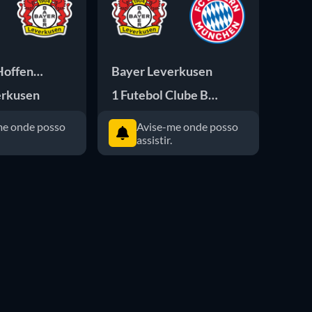
Hoffenheim
Bayer Leverkusen
SC F
erkusen
1 Futebol Clube Bayern de Munique
Baye
me onde posso
Avise-me onde posso
assistir.