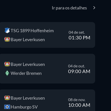
Ir para os detalhes
TSG 1899 Hoffenheim
04 de set.
01:30 PM
Bayer Leverkusen
Bayer Leverkusen
04 de out.
09:00 AM
Werder Bremen
Bayer Leverkusen
08 de nov.
10:00 AM
Hamburgo SV