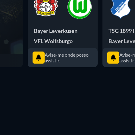
Bayer Leverkusen
TSG 1899 
VFL Wolfsburgo
Bayer Lev
Avise-me onde posso
Avise-
assistir.
assistir.