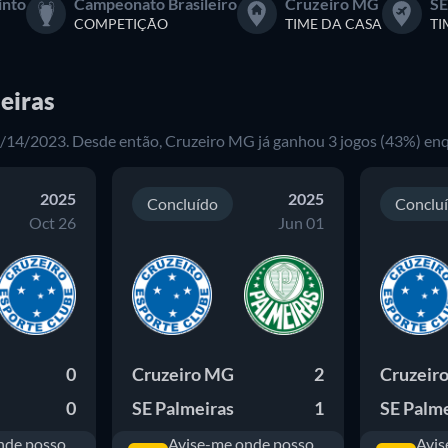
into
Campeonato Brasileiro
Cruzeiro MG
SE
COMPETIÇÃO
TIME DA CASA
TI
eiras
8/14/2023. Desde então, Cruzeiro MG já ganhou 3 jogos (43%) enq
2025
2025
Concluído
Conclu
Oct 26
Jun 01
0
Cruzeiro MG
2
Cruzeir
0
SE Palmeiras
1
SE Palme
nde posso
Avise-me onde posso
Avis