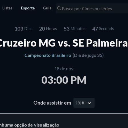
Listas
Esporte
Guia
103
20
53
47
Dias
Horas
Minutos
Seconds
Cruzeiro MG vs. SE Palmeira
Campeonato Brasileiro
(Dia de jogo 35)
18 de nov.
03:00 PM
Onde assistir em
🇧🇷
nhuma opção de visualização