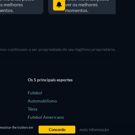
os melhores
ver os melhores
entos.
momentos.
rnos continuam a ser propriedade do seu legítimo proprietário.
Os 5 principais esportes
Futebol
Automobilismo
Tênis
Futebol Americano
Baseball
mostrar-lhe trailers em
Concordo
mais informação