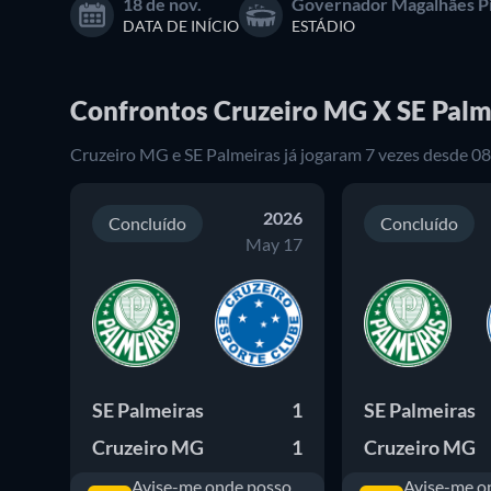
18 de nov.
Governador Magalhães P
DATA DE INÍCIO
ESTÁDIO
Confrontos Cruzeiro MG X SE Palm
Cruzeiro MG e SE Palmeiras já jogaram 7 vezes desde 0
2026
Concluído
Concluído
May 17
SE Palmeiras
1
SE Palmeiras
Cruzeiro MG
1
Cruzeiro MG
Avise-me onde posso
Avise-me o