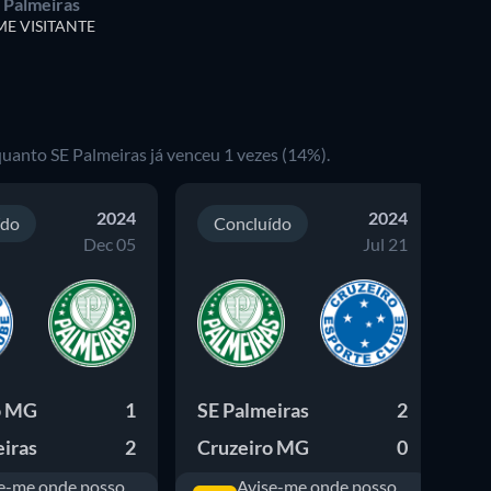
 Palmeiras
ME VISITANTE
uanto SE Palmeiras já venceu 1 vezes (14%).
2024
2024
ído
Concluído
Dec 05
Jul 21
o MG
1
SE Palmeiras
2
Cr
iras
2
Cruzeiro MG
0
SE
e-me onde posso
Avise-me onde posso