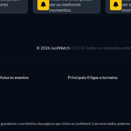
ores
ver os melhores
ver 
momentos.
mom
© 2026 JustWatch
(3.13.0) Todos os conteúdos exte
 futuros eventos
Principais 0 ligas e torneios
e guardamos o seu histórico das páginas que visitou no JustWatch. Com esses dados, podemos 