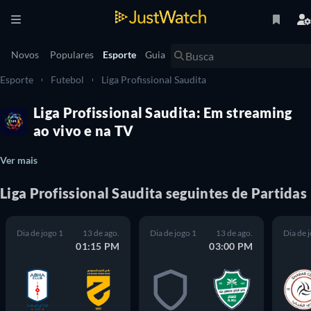
Novos
Populares
Esporte
Guia
Esporte
Futebol
Liga Profissional Saudita
Liga Profissional Saudita: Em streaming
ao vivo e na TV
Ver mais
Liga Profissional Saudita seguintes de Partidas
Dia de jogo 1
13 de ago.
Dia de jogo 1
13 de ago.
Dia de 
01:15 PM
03:00 PM