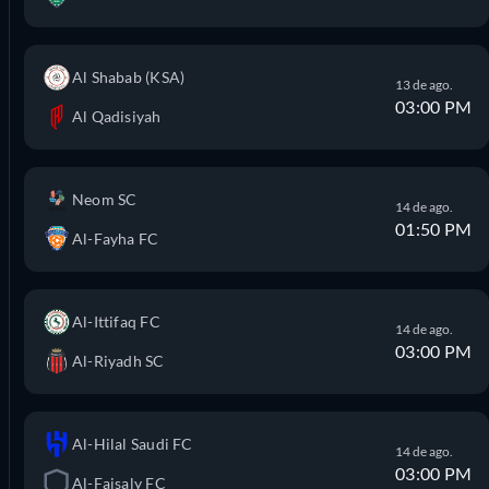
Al Shabab (KSA)
13 de ago.
03:00 PM
Al Qadisiyah
Neom SC
14 de ago.
01:50 PM
Al-Fayha FC
Al-Ittifaq FC
14 de ago.
03:00 PM
Al-Riyadh SC
Al-Hilal Saudi FC
14 de ago.
03:00 PM
Al-Faisaly FC