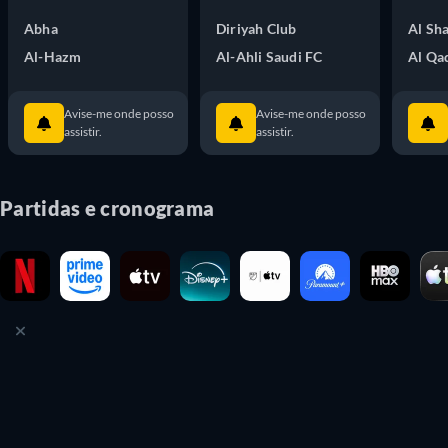
Abha
Diriyah Club
Al Sh
Al-Hazm
Al-Ahli Saudi FC
Al Qa
Avise-me onde posso
Avise-me onde posso
assistir.
assistir.
Partidas e cronograma