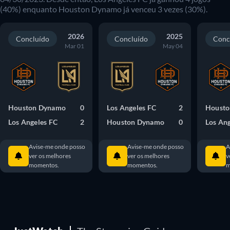
(40%) enquanto Houston Dynamo já venceu 3 vezes (30%).
2026
2025
Concluído
Concluído
Conc
Mar 01
May 04
Houston Dynamo
0
Los Angeles FC
2
Housto
Los Angeles FC
2
Houston Dynamo
0
Los Ang
Avise-me onde posso
Avise-me onde posso
A
ver os melhores
ver os melhores
v
momentos.
momentos.
m