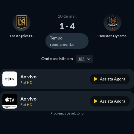
10 de mai.
1 - 4
Los Angeles FC
Houston Dynamo
Tempo
regulamentar
Onde assistir em
🇧🇷
Ao vivo
Assista Agora
Flat
HD
Ao vivo
Assista Agora
Flat
HD
Problemas de relatório