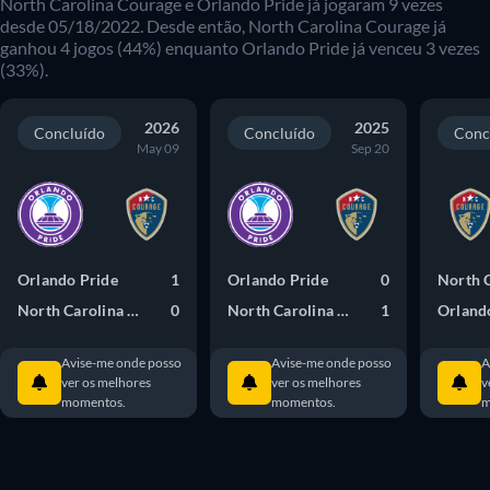
North Carolina Courage e Orlando Pride já jogaram 9 vezes
desde 05/18/2022. Desde então, North Carolina Courage já
ganhou 4 jogos (44%) enquanto Orlando Pride já venceu 3 vezes
(33%).
2026
2025
Concluído
Concluído
Conc
May 09
Sep 20
Orlando Pride
1
Orlando Pride
0
North Carolina Courage
0
North Carolina Courage
1
Orland
Avise-me onde posso
Avise-me onde posso
A
ver os melhores
ver os melhores
v
momentos.
momentos.
m