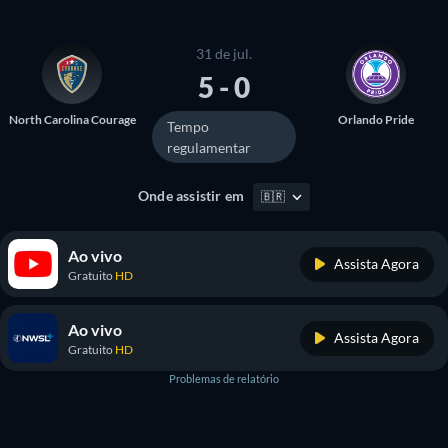
31 de jul.
5 - 0
North Carolina Courage
Orlando Pride
Tempo
regulamentar
Onde assistir em
🇧🇷
Ao vivo
Assista Agora
Gratuito
HD
Ao vivo
Assista Agora
Gratuito
HD
Problemas de relatório