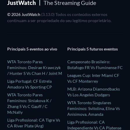
JustWatch
The Streaming Guide
© 2026 JustWatch
(3.13.0) Todos os conteúdos externos
continuam a ser propriedade do seu legítimo proprietário.
Principais 5 eventos ao vivo
Principais 5 futuros eventos
WTA Toronto Pares
Campeonato Brasileiro:
Femininos: Desirae Krawczyk
Botafogo FR Vs Fluminense FC
/ Hunter S Vs Chan H / Joint M
Leagues Cup: Inter Miami CF
Liga Portugal: CF Estrela
Vs CF Monterrey
Amadora Vs Sporting CP
MLB: Arizona Diamondbacks
WTA Toronto Pares
Vs Los Angeles Dodgers
Femininos: Siniakova K /
WTA Toronto Singulares
Zhang S Vs C Gauff / C
Femininos: Svitolina, Elina Vs
McNally
Anisimova, Amanda
Liga Profissional: CA Tigre Vs
Liga Profissional: CA
CA River Plate (Arg)
Independiente Vs CA Platense