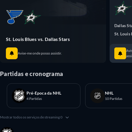
Dallas St
St. Louis
St. Louis Blues vs. Dallas Stars
Avi
Avise-me onde posso assistir.
assi
Partidas e cronograma
Pré-Epoca da NHL
NHL
4 Partidas
10 Partidas
Mostrar todos os serviços de streaming 0