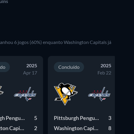
uins
ganhou 6 jogos (60%) enquanto Washington Capitals já
2025
2025
ído
Concluído
Apr 17
Feb 22
Pittsburgh Penguins
5
Pittsburgh Penguins
3
Washington Capitals
2
Washington Capitals
8