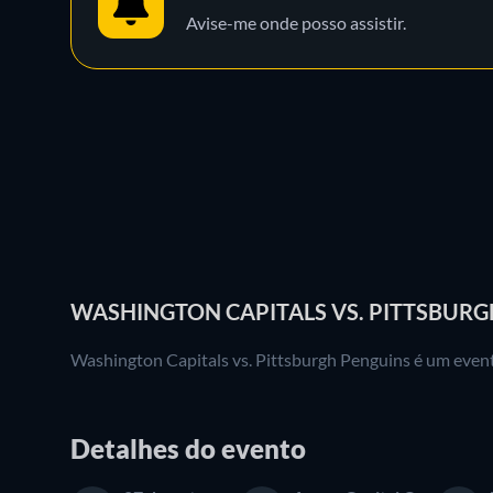
Avise-me onde posso assistir.
WASHINGTON CAPITALS VS. PITTSBURGH
Washington Capitals vs. Pittsburgh Penguins é um event
Detalhes do evento