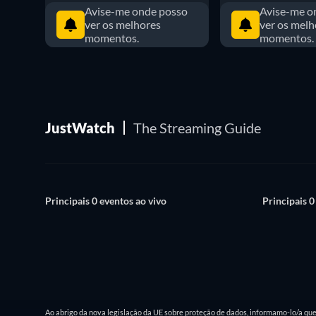
Avise-me onde posso
Avise-me o
ver os melhores
ver os melh
momentos.
momentos.
JustWatch
The Streaming Guide
Principais 0 eventos ao vivo
Principais 0
Ao abrigo da nova legislação da UE sobre proteção de dados, informamo-lo/a qu