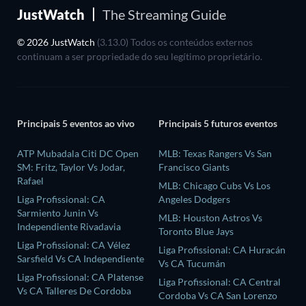
JustWatch
The Streaming Guide
© 2026 JustWatch
(3.13.0) Todos os conteúdos externos
continuam a ser propriedade do seu legítimo proprietário.
Principais 5 eventos ao vivo
Principais 5 futuros eventos
ATP Mubadala Citi DC Open
MLB: Texas Rangers Vs San
SM: Fritz, Taylor Vs Jodar,
Francisco Giants
Rafael
MLB: Chicago Cubs Vs Los
Liga Profissional: CA
Angeles Dodgers
Sarmiento Junin Vs
MLB: Houston Astros Vs
Independiente Rivadavia
Toronto Blue Jays
Liga Profissional: CA Vélez
Liga Profissional: CA Huracán
Sarsfield Vs CA Independiente
Vs CA Tucumán
Liga Profissional: CA Platense
Liga Profissional: CA Central
Vs CA Talleres De Cordoba
Cordoba Vs CA San Lorenzo