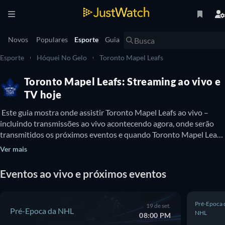
Novos
Populares
Esporte
Guia
Esporte
Hóquei No Gelo
Toronto Mapel Leafs
Toronto Mapel Leafs: Streaming ao vivo e
TV hoje
 Este guia mostra onde assistir Toronto Mapel Leafs ao vivo – 
incluindo transmissões ao vivo acontecendo agora, onde serão 
transmitidos os próximos eventos e quando Toronto Mapel Leafs 
estará disponível para assistir na TV. Você também pode 
Ver mais
descobrir se há opções para assistir Toronto Mapel Leafs online 
gratuitamente. 
Eventos ao vivo e próximos eventos
Pré-Epoca 
19 de set.
Pré-Epoca da NHL
NHL
08:00 PM