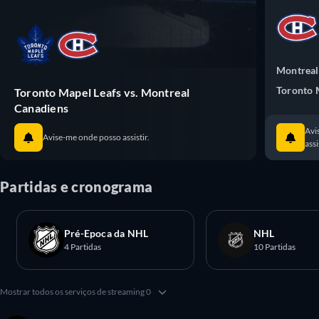
Montreal
Toronto 
Toronto Mapel Leafs vs. Montreal
Canadiens
Avi
Avise-me onde posso assistir.
assi
Partidas e cronograma
Pré-Epoca da NHL
NHL
4 Partidas
10 Partidas
Mostrar todos os serviços de streaming 0