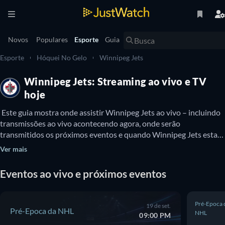
Novos
Populares
Esporte
Guia
Esporte
Hóquei No Gelo
Winnipeg Jets
Winnipeg Jets: Streaming ao vivo e TV
hoje
 Este guia mostra onde assistir Winnipeg Jets ao vivo – incluindo 
transmissões ao vivo acontecendo agora, onde serão 
transmitidos os próximos eventos e quando Winnipeg Jets estará 
disponível para assistir na TV. Você também pode descobrir se há 
Ver mais
opções para assistir Winnipeg Jets online gratuitamente. 
Eventos ao vivo e próximos eventos
Pré-Epoca 
19 de set.
Pré-Epoca da NHL
NHL
09:00 PM