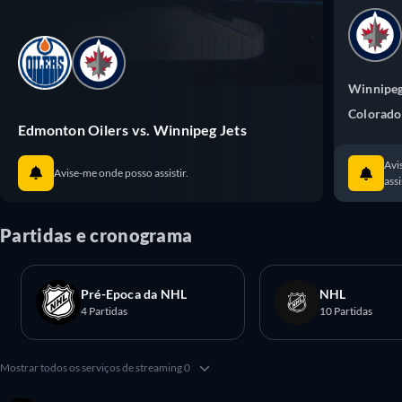
Winnipeg
Colorado
Edmonton Oilers vs. Winnipeg Jets
Avi
Avise-me onde posso assistir.
assi
Partidas e cronograma
Pré-Epoca da NHL
NHL
4 Partidas
10 Partidas
Mostrar todos os serviços de streaming 0