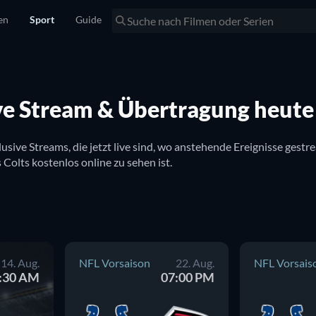
en
Sport
Guide
ive Stream & Übertragung heute
inklusive Streams, die jetzt live sind, wo anstehende Ereignisse ge
zu sehen ist. Hier gibt es auch Infos dazu, ob Indianapolis Colts kostenlos online zu sehen ist. 
14. Aug.
NFL Vorsaison
22. Aug.
NFL Vorsais
:30 AM
07:00 PM