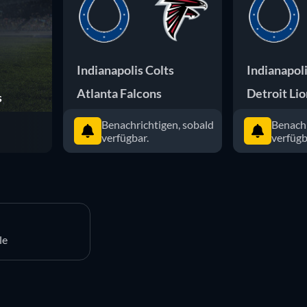
Indianapolis Colts
Indianapoli
Atlanta Falcons
Detroit Lio
s
Benachrichtigen, sobald
Benachr
verfügbar.
verfügb
le