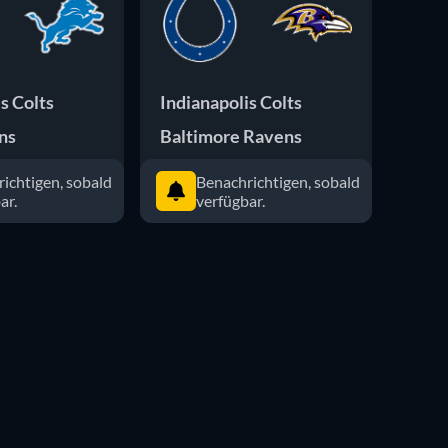
s Colts
Indianapolis Colts
Kans
ns
Baltimore Ravens
India
ichtigen, sobald
Benachrichtigen, sobald
ar.
verfügbar.