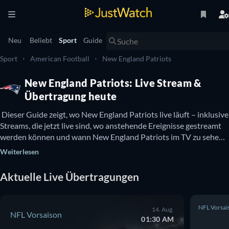
Neu
Beliebt
Sport
Guide
Sport
American Football
New England Patriots
New England Patriots: Live Stream &
Übertragung heute
 Dieser Guide zeigt, wo New England Patriots live läuft – inklusive 
Streams, die jetzt live sind, wo anstehende Ereignisse gestreamt 
werden können und wann New England Patriots im TV zu sehen 
ist. Hier gibt es auch Infos dazu, ob New England Patriots 
Weiterlesen
kostenlos online zu sehen ist. 
Aktuelle Live Übertragungen
NFL Vorsai
14. Aug.
NFL Vorsaison
01:30 AM