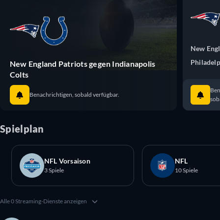
New Engl
Philadelp
New England Patriots gegen Indianapolis
Colts
Ben
Benachrichtigen, sobald verfügbar.
sob
Spielplan
NFL Vorsaison
NFL
3 Spiele
10 Spiele
Alle 0 Streaming-Dienste anzeigen