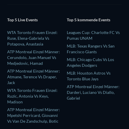
Top 5 Live Events
Top 5 kommende Events
WTA Toronto Frauen Einzel:
Leagues Cup: Charlotte FC Vs
Ruse, Elena-Gabriela Vs
Pumas UNAM
Potapova, Anastasia
MLB: Texas Rangers Vs San
ATP Montreal Einzel Männer:
Francisco Giants
Cerundolo, Juan Manuel Vs
MLB: Chicago Cubs Vs Los
Medjedovic, Hamad
Angeles Dodgers
ATP Montreal Einzel Männer:
MLB: Houston Astros Vs
Atmane, Terence Vs Draper,
Toronto Blue Jays
Jack
ATP Montreal Einzel Männer:
WTA Toronto Frauen Einzel:
Darderi, Luciano Vs Diallo,
Ruzic, Antonia Vs Keys,
Gabriel
Madison
ATP Montreal Einzel Männer:
Mpetshi Perricard, Giovanni
Vs Van De Zandschulp, Botic