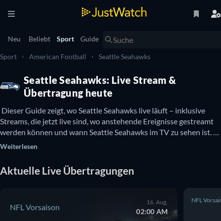
Neu
Beliebt
Sport
Guide
Sport
American Football
Seattle Seahawks
Seattle Seahawks: Live Stream &
Übertragung heute
 Dieser Guide zeigt, wo Seattle Seahawks live läuft – inklusive 
Streams, die jetzt live sind, wo anstehende Ereignisse gestreamt 
werden können und wann Seattle Seahawks im TV zu sehen ist. 
Hier gibt es auch Infos dazu, ob Seattle Seahawks kostenlos 
Weiterlesen
online zu sehen ist. 
Aktuelle Live Übertragungen
NFL Vorsai
16. Aug.
NFL Vorsaison
02:00 AM