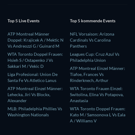
Top 5 Live Events
Top 5 kommende Events
ATP Montreal Männer
NFL Vorsaison: Arizona
Doppel: Krajicek A / Mektic N
Cardinals Vs Carolina
Vs Andreozzi G / Guinard M
Panthers
WTA Toronto Doppel Frauen:
Leagues Cup: Cruz Azul Vs
Hsieh S / Ostapenko J Vs
Philadelphia Union
Sakkari M / Vekic D
ATP Montreal Einzel Männer:
Liga Profesional: Union De
Tiafoe, Frances Vs
Santa Fe Vs Atletico Lanus
Rinderknech, Arthur
ATP Montreal Einzel Männer:
WTA Toronto Frauen Einzel:
Lehecka, Jiri Vs Blockx,
Switolina, Elina Vs Potapova,
Alexander
Anastasia
MLB: Philadelphia Phillies Vs
WTA Toronto Doppel Frauen:
Washington Nationals
Kato M / Samsonova L Vs Eala
A / Williams V