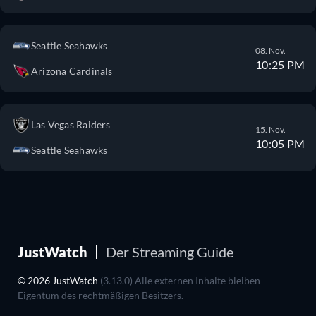
Seattle Seahawks
08. Nov.
10:25 PM
Arizona Cardinals
Las Vegas Raiders
15. Nov.
10:05 PM
Seattle Seahawks
JustWatch
Der Streaming Guide
© 2026 JustWatch
(3.13.0) Alle externen Inhalte bleiben
Eigentum des rechtmäßigen Besitzers.