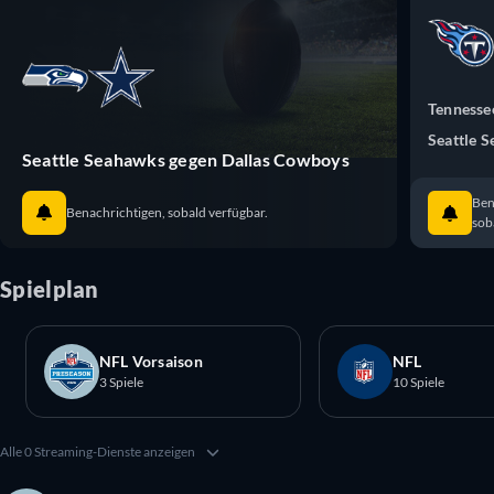
Tennesse
Seattle 
Seattle Seahawks gegen Dallas Cowboys
Ben
Benachrichtigen, sobald verfügbar.
sob
Spielplan
NFL Vorsaison
NFL
3 Spiele
10 Spiele
Alle 0 Streaming-Dienste anzeigen