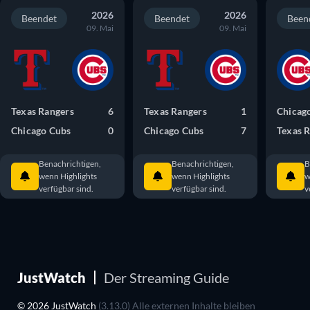
2026
2026
Beendet
Beendet
Been
09. Mai
09. Mai
Texas Rangers
6
Texas Rangers
1
Chicag
Chicago Cubs
0
Chicago Cubs
7
Texas 
Benachrichtigen,
Benachrichtigen,
B
wenn Highlights
wenn Highlights
w
verfügbar sind.
verfügbar sind.
v
JustWatch
Der Streaming Guide
© 2026 JustWatch
(3.13.0) Alle externen Inhalte bleiben