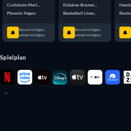
Crailsheim Merlins
Eisbären Bremerhaven
Hambu
Phoenix Hagen
Basketball Löwen Braunschweig
Rosto
Benachrichtigen,
Benachrichtigen,
sobald verfügbar.
sobald verfügbar.
Spielplan