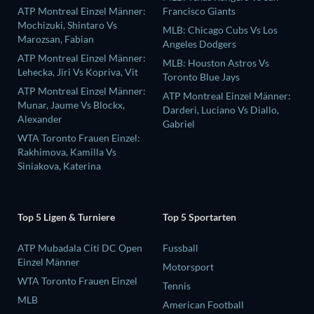
ATP Montreal Einzel Männer:
Francisco Giants
Mochizuki, Shintaro Vs
MLB: Chicago Cubs Vs Los
Marozsan, Fabian
Angeles Dodgers
ATP Montreal Einzel Männer:
MLB: Houston Astros Vs
Lehecka, Jiri Vs Kopriva, Vit
Toronto Blue Jays
ATP Montreal Einzel Männer:
ATP Montreal Einzel Männer:
Munar, Jaume Vs Blockx,
Darderi, Luciano Vs Diallo,
Alexander
Gabriel
WTA Toronto Frauen Einzel:
Rakhimova, Kamilla Vs
Siniakova, Katerina
Top 5 Ligen & Turniere
Top 5 Sportarten
ATP Mubadala Citi DC Open
Fussball
Einzel Männer
Motorsport
WTA Toronto Frauen Einzel
Tennis
MLB
American Football