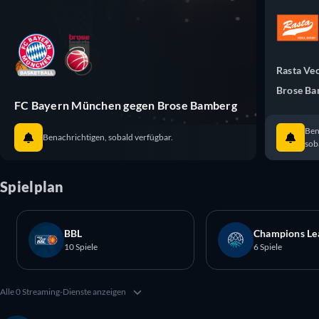
Rasta Ve
Brose B
FC Bayern München gegen Brose Bamberg
Ben
Benachrichtigen, sobald verfügbar.
sob
Spielplan
BBL
Champions Le
10 Spiele
6 Spiele
Alle 0 Streaming-Dienste anzeigen