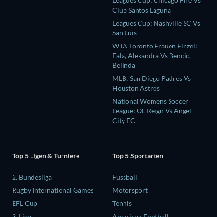
Leagues Cup: Chicago Fire Vs
Club Santos Laguna
Leagues Cup: Nashville SC Vs
San Luis
WTA Toronto Frauen Einzel:
Eala, Alexandra Vs Bencic,
Belinda
MLB: San Diego Padres Vs
Houston Astros
National Womens Soccer
League: OL Reign Vs Angel
City FC
Top 5 Ligen & Turniere
Top 5 Sportarten
2. Bundesliga
Fussball
Rugby International Games
Motorsport
EFL Cup
Tennis
3. Liga
American Football