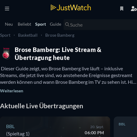
Neu
Beliebt
Sport
Guide
Sport
Basketball
Brose Bamberg
Brose Bamberg: Live Stream &
Übertragung heute
 Dieser Guide zeigt, wo Brose Bamberg live läuft – inklusive 
Streams, die jetzt live sind, wo anstehende Ereignisse gestreamt 
werden können und wann Brose Bamberg im TV zu sehen ist. Hier 
gibt es auch Infos dazu, ob Brose Bamberg kostenlos online zu 
Weiterlesen
sehen ist. 
Aktuelle Live Übertragungen
BBL
BBL
20. Sept.
06:00 PM
(Spieltag 1)