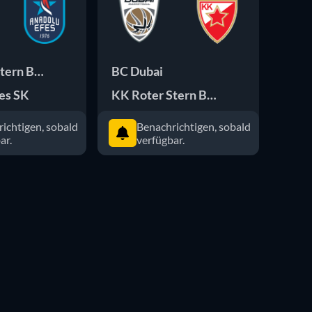
tern Belgrad
BC Dubai
ASVE
es SK
KK Roter Stern Belgrad
KK R
ichtigen, sobald
Benachrichtigen, sobald
ar.
verfügbar.