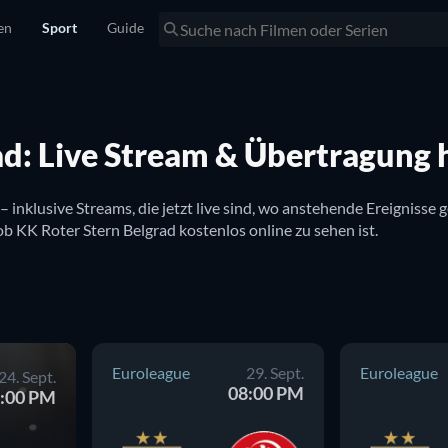
en
Sport
Guide
ad: Live Stream & Übertragung 
t – inklusive Streams, die jetzt live sind, wo anstehende Ereigni
Belgrad im TV zu sehen ist. Hier gibt es auch Infos dazu, ob KK Roter Stern Belgrad kostenlos online zu sehen ist. 
Euroleague
29. Sept.
Euroleague
24. Sept.
08:00 PM
:00 PM