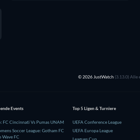
© 2026 JustWatch
(3.13.0) Alle
ende Events
Top 5 Ligen & Turniere
p: FC Cincinnati Vs Pumas UNAM
UEFA Conference League
omens Soccer League: Gotham FC
UEFA Europa League
o Wave FC
Leagues Cup