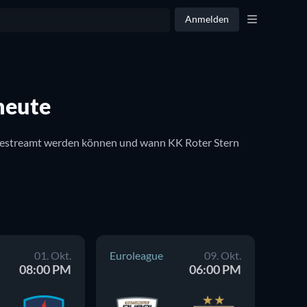
Anmelden
heute
sse gestreamt werden können und wann KK Roter Stern 
01. Okt.
Euroleague
09. Okt.
Eurol
08:00 PM
06:00 PM