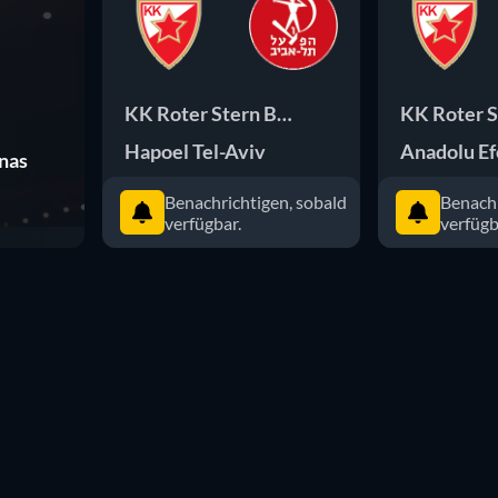
KK Roter Stern Belgrad
KK Roter S
Hapoel Tel-Aviv
Anadolu Ef
unas
Benachrichtigen, sobald
Benachr
verfügbar.
verfügb