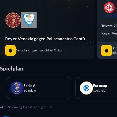
Trieste 2
Reyer Ve
Reyer Venezia gegen Pallacanestro Cantù
Ben
Benachrichtigen, sobald verfügbar.
sob
Spielplan
Serie A
Eurocup
10 Spiele
10 Spiele
Alle 0 Streaming-Dienste anzeigen