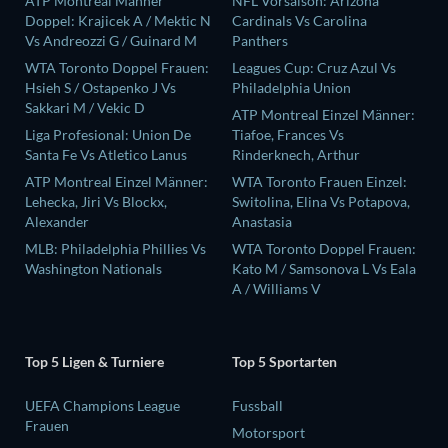
ATP Montreal Männer
NFL Vorsaison: Arizona
Doppel: Krajicek A / Mektic N
Cardinals Vs Carolina
Vs Andreozzi G / Guinard M
Panthers
WTA Toronto Doppel Frauen:
Leagues Cup: Cruz Azul Vs
Hsieh S / Ostapenko J Vs
Philadelphia Union
Sakkari M / Vekic D
ATP Montreal Einzel Männer:
Liga Profesional: Union De
Tiafoe, Frances Vs
Santa Fe Vs Atletico Lanus
Rinderknech, Arthur
ATP Montreal Einzel Männer:
WTA Toronto Frauen Einzel:
Lehecka, Jiri Vs Blockx,
Switolina, Elina Vs Potapova,
Alexander
Anastasia
MLB: Philadelphia Phillies Vs
WTA Toronto Doppel Frauen:
Washington Nationals
Kato M / Samsonova L Vs Eala
A / Williams V
Top 5 Ligen & Turniere
Top 5 Sportarten
UEFA Champions League
Fussball
Frauen
Motorsport