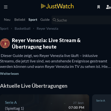
Neu
Beliebt
Sport
Guide
Sport
Basketball
Reyer Venezia
Reyer Venezia: Live Stream &
Übertragung heute
 Dieser Guide zeigt, wo Reyer Venezia live läuft – inklusive 
Streams, die jetzt live sind, wo anstehende Ereignisse gestreamt 
werden können und wann Reyer Venezia im TV zu sehen ist. Hier 
gibt es auch Infos dazu, ob Reyer Venezia kostenlos online zu 
Weiterlesen
sehen ist. 
Aktuelle Live Übertragungen
Serie A
Serie A
27. Sept.
07:00 PM
(Spieltag 1)