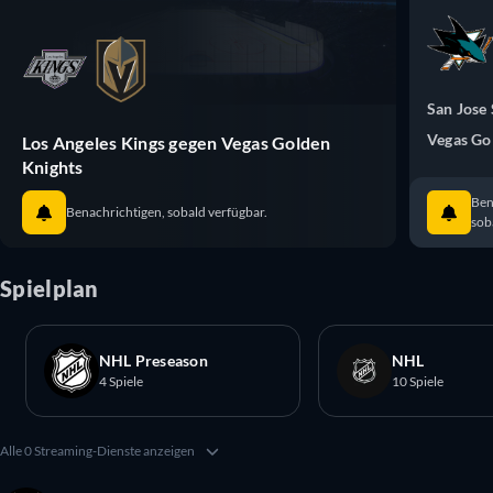
San Jose
Vegas Go
Los Angeles Kings gegen Vegas Golden
Knights
Ben
Benachrichtigen, sobald verfügbar.
sob
Spielplan
NHL Preseason
NHL
4 Spiele
10 Spiele
Alle 0 Streaming-Dienste anzeigen