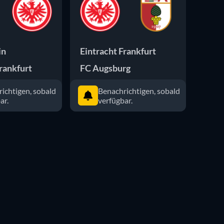
in
Eintracht Frankfurt
FSV 
rankfurt
FC Augsburg
Eintr
ichtigen, sobald
Benachrichtigen, sobald
ar.
verfügbar.