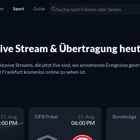
en
Sport
Guide
 Live Stream & Übertragung heu
 inklusive Streams, die jetzt live sind, wo anstehende Ereignisse g
TV zu sehen ist. Hier gibt es auch Infos dazu, ob Eintracht Frankfurt kostenlos online zu sehen ist. 
15. Aug.
DFB Pokal
21. Aug.
Bundesliga
:00 PM
06:00 PM