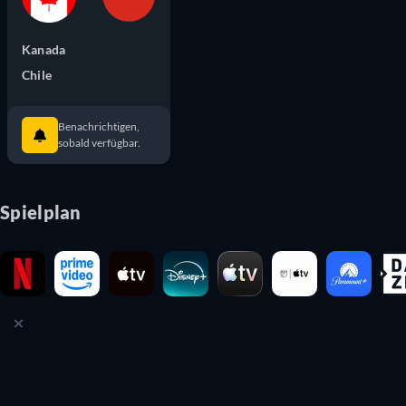
Kanada
Chile
Benachrichtigen,
sobald verfügbar.
Spielplan