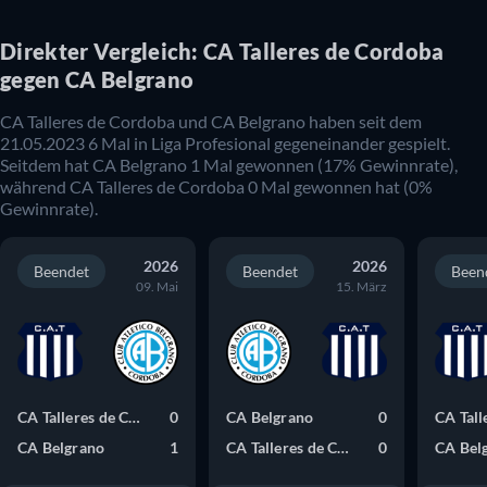
Direkter Vergleich: CA Talleres de Cordoba
gegen CA Belgrano
CA Talleres de Cordoba und CA Belgrano haben seit dem
21.05.2023 6 Mal in Liga Profesional gegeneinander gespielt.
Seitdem hat CA Belgrano 1 Mal gewonnen (17% Gewinnrate),
während CA Talleres de Cordoba 0 Mal gewonnen hat (0%
Gewinnrate).
2026
2026
Beendet
Beendet
Been
09. Mai
15. März
CA Talleres de Cordoba
0
CA Belgrano
0
CA Belgrano
1
CA Talleres de Cordoba
0
CA Bel