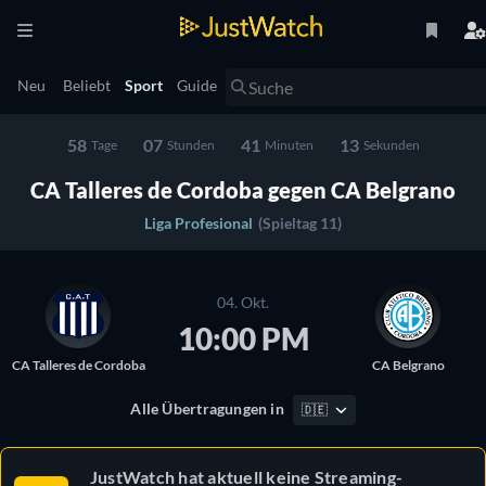
Neu
Beliebt
Sport
Guide
58
07
41
12
Tage
Stunden
Minuten
Sekunden
CA Talleres de Cordoba gegen CA Belgrano
Liga Profesional
(Spieltag 11)
04. Okt.
10:00 PM
CA Talleres de Cordoba
CA Belgrano
Alle Übertragungen in
🇩🇪
JustWatch hat aktuell keine Streaming-