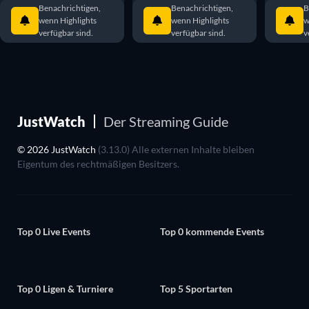
Benachrichtigen,
Benachrichtigen,
B
wenn Highlights
wenn Highlights
w
verfügbar sind.
verfügbar sind.
v
JustWatch
Der Streaming Guide
© 2026 JustWatch
(3.13.0) Alle externen Inhalte bleiben
Eigentum des rechtmäßigen Besitzers.
Top 0 Live Events
Top 0 kommende Events
Top 0 Ligen & Turniere
Top 5 Sportarten