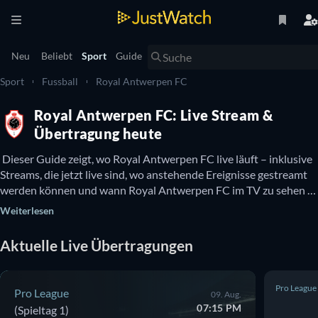
Neu
Beliebt
Sport
Guide
Sport
Fussball
Royal Antwerpen FC
Royal Antwerpen FC: Live Stream &
Übertragung heute
 Dieser Guide zeigt, wo Royal Antwerpen FC live läuft – inklusive 
Streams, die jetzt live sind, wo anstehende Ereignisse gestreamt 
werden können und wann Royal Antwerpen FC im TV zu sehen 
ist. Hier gibt es auch Infos dazu, ob Royal Antwerpen FC 
Weiterlesen
kostenlos online zu sehen ist. 
Aktuelle Live Übertragungen
Pro League
Pro League
09. Aug.
07:15 PM
(Spieltag 1)