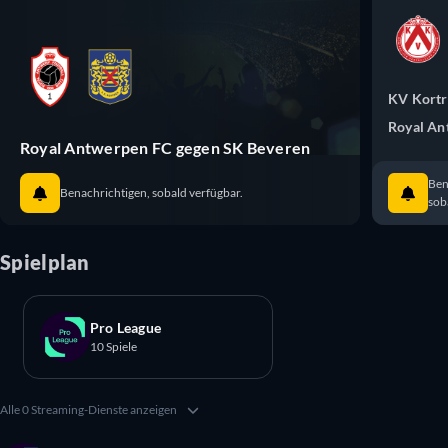
KV Kortr
Royal An
Royal Antwerpen FC gegen SK Beveren
Ben
Benachrichtigen, sobald verfügbar.
sob
Spielplan
Pro League
10 Spiele
Alle 0 Streaming-Dienste anzeigen