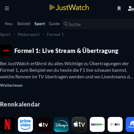
Neu
Beliebt
Sport
Guide
Sport
Motorsport
Formel 1
Formel 1: Live Stream & Übertragung
Bei JustWatch erfährst du alles Wichtige zu Übertragungen der 
Formel 1, zum Beispiel wo du heute die F1 live schauen kannst, 
welche Rennen im TV übertragen werden und wo Livestreams der 
nächsten Grand Prix laufen. Außerdem verraten wir dir, welche 
Weiterlesen
F1-Rennen du dir kostenlos im Internet anschauen kannst.

Die Formel-1-Weltmeisterschaft ist eine Rennserie für 
Rennkalendar
Rennwagen, die nach den Vorgaben des Formel-1-Reglements 
konstruiert werden. Die F1 ist vom Automobil-Dachverband FIA 
(Fédération Internationale de l'Automobile) als höchstrangige 
Rennserie des Formelsports anerkannt und wird auch als 