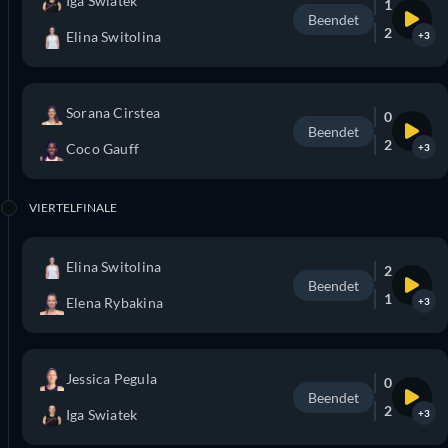
Iga Swiatek
1
Beendet
2
Elina Switolina
+3
Sorana Cirstea
0
Beendet
2
Coco Gauff
+3
VIERTELFINALE
Elina Switolina
2
Beendet
1
Elena Rybakina
+3
Jessica Pegula
0
Beendet
2
Iga Swiatek
+3