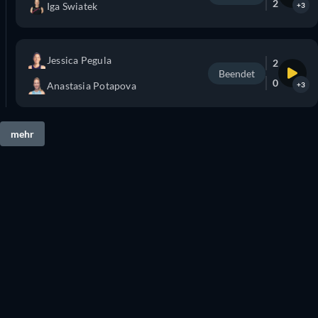
2
Iga Swiatek
+3
Jessica Pegula
2
Beendet
0
Anastasia Potapova
+3
mehr