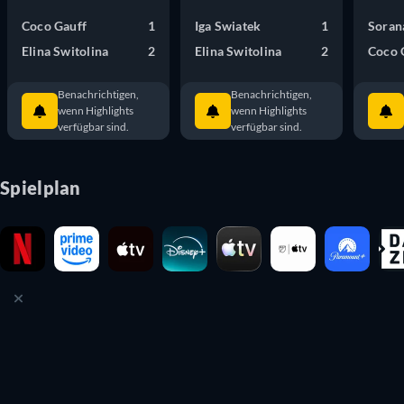
Coco Gauff
1
Iga Swiatek
1
Soran
Elina Switolina
2
Elina Switolina
2
Coco 
Benachrichtigen,
Benachrichtigen,
wenn Highlights
wenn Highlights
verfügbar sind.
verfügbar sind.
Spielplan