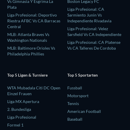
Vs Gimnasia Y Esgrima La
Boston Legacy FC
Plata
Liga Profesional: CA
Liga Profesional: Deportivo
Sarmiento Junin Vs
Riestra AFBC Vs CA Barracas
Independiente Rivadavia
Central
Liga Profesional: Velez
MLB: Atlanta Braves Vs
Sarsfield Vs CA Independiente
Washington Nationals
Liga Profesional: CA Platense
MLB: Baltimore Orioles Vs
Vs CA Talleres De Cordoba
Philadelphia Phillies
Top 5 Ligen & Turniere
Top 5 Sportarten
WTA Mubadala Citi DC Open
Fussball
Einzel Frauen
Motorsport
Liga MX Apertura
Tennis
2. Bundesliga
American Football
Liga Profesional
Baseball
Formel 1