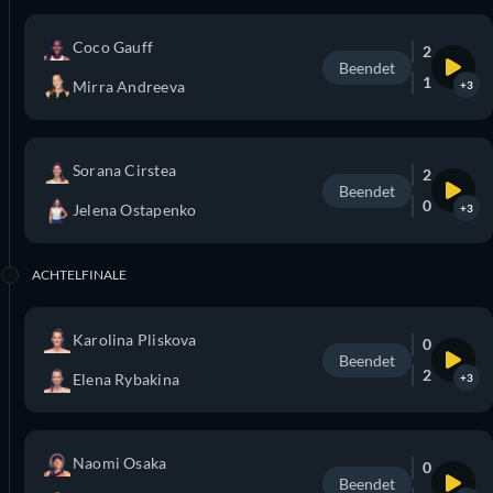
Coco Gauff
2
Beendet
1
Mirra Andreeva
+3
Sorana Cirstea
2
Beendet
0
Jelena Ostapenko
+3
ACHTELFINALE
Karolina Pliskova
0
Beendet
2
Elena Rybakina
+3
Naomi Osaka
0
Beendet